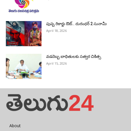
పుష్ప రికార్డు ఔట్‌.. దురంధ‌ర్ 2 సునామీ
April 18, 2026
వడదెబ్బ బాధితులకు సత్వర చికిత్స
April 15, 2026
About