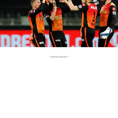
- Advertisment -