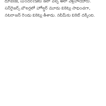
దూబే(8), సుందర్‌(5)లు ఇలా వచ్చి అలా వెళ్లిపోయారు.
సన్‌రైజర్స్‌ బౌలర్లలో హోల్డర్‌ మూడు వికెట్లు సాధించగా,
నటరాజన్‌ రెండు వికెట్లు తీశాడు. నదీమ్‌కు వికెట్‌ దక్కింది.