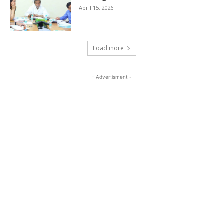
April 15, 2026
Load more
- Advertisment -