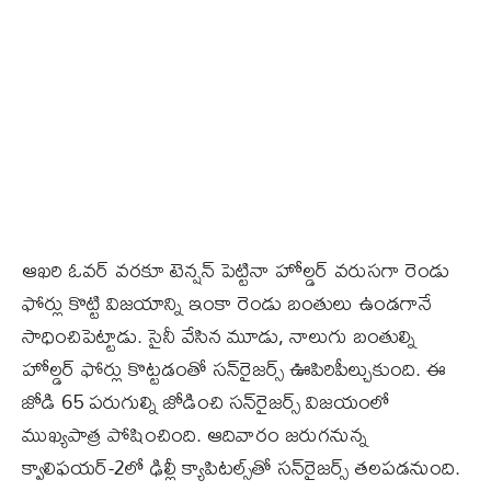
ఆఖరి ఓవర్‌ వరకూ టెన్షన్‌ పెట్టినా హోల్డర్‌ వరుసగా రెండు
ఫోర్లు కొట్టి విజయాన్ని ఇంకా రెండు బంతులు ఉండగానే
సాధించిపెట్టాడు. సైనీ వేసిన మూడు, నాలుగు బంతుల్ని
హోల్డర్‌ ఫోర్లు కొట్టడంతో సన్‌రైజర్స్‌ ఊపిరిపీల్చుకుంది. ఈ
జోడి 65 పరుగుల్ని జోడించి సన్‌రైజర్స్‌ విజయం‍లో
ముఖ్యపాత్ర పోషించింది. ఆదివారం జరుగనున్న
క్వాలిఫయర్‌-2లో ఢిల్లీ క్యాపిటల్స్‌తో సన్‌రైజర్స్‌ తలపడనుంది.