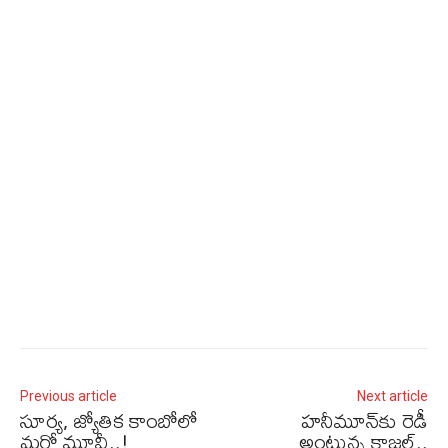
Previous article
Next article
సూర్య, జ్యోతిక కాంబోలో
హనీమూన్‌కు రెడీ
మరో మూవీ..!
అంటున్న కాజల్‌..