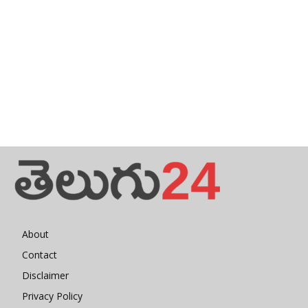
About
Contact
Disclaimer
Privacy Policy