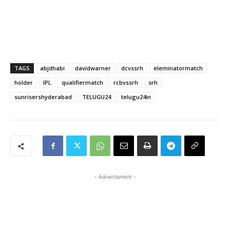
TAGS
abjdhabi
davidwarner
dcvssrh
eleminatormatch
holder
IPL
qualifiermatch
rcbvssrh
srh
sunrisershyderabad
TELUGU24
telugu24in
- Advertisment -