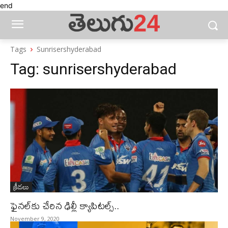
end
Tags
Sunrisershyderabad
Tag:
sunrisershyderabad
క్రీడలు
ఫైనల్‌కు చేరిన ఢిల్లీ క్యాపిటల్స్..
November 9, 2020