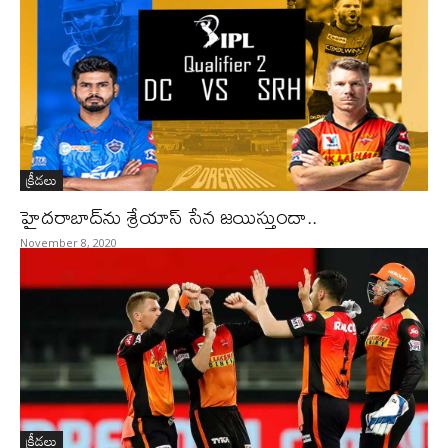
క్రీడలు
హైదరాబాద్‌ను శ్రేయాస్‌ సేన జయిస్తుందా..
November 8, 2020
క్రీడలు