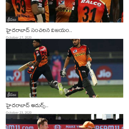
క్రీడలు
హైదరాబాద్‌ సంచలన విజయం..
October 27, 2020
క్రీడలు
హైదరాబాద్‌ అదుర్స్‌..
October 23, 2020