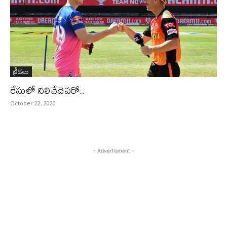
క్రీడలు
రేసులో నిలిచేదెవరో..
October 22, 2020
- Advertisment -