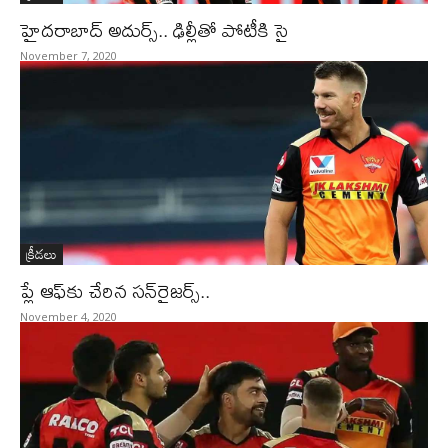
హైదరాబాద్‌ అదుర్స్‌.. ఢిల్లీతో పోటీకి సై
November 7, 2020
క్రీడలు
ప్లే ఆఫ్‌కు చేరిన సన్‌రైజర్స్‌..
November 4, 2020