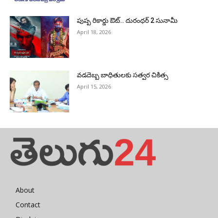
పుష్ప రికార్డు ఔట్‌.. దురంధ‌ర్ 2 సునామీ
April 18, 2026
వడదెబ్బ బాధితులకు సత్వర చికిత్స
April 15, 2026
About
Contact