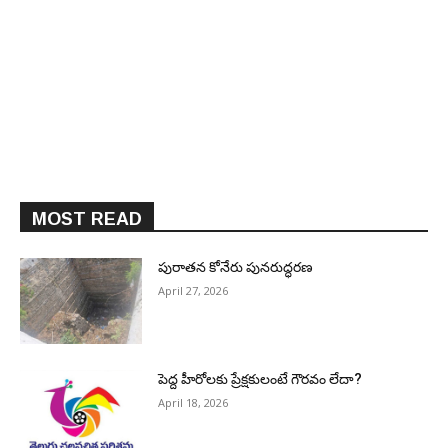
MOST READ
పురాత‌న కోనేరు పున‌రుద్ధ‌ర‌ణ
April 27, 2026
పెద్ద హీరోల‌కు ప్రేక్ష‌కులంటే గౌర‌వం లేదా?
April 18, 2026