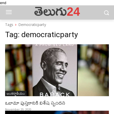
end
Tags
Democraticparty
Tag:
democraticparty
అంతర్జాతీయం
ఒబామా పుస్తకానికి విశేష స్పందన
November 20, 2020