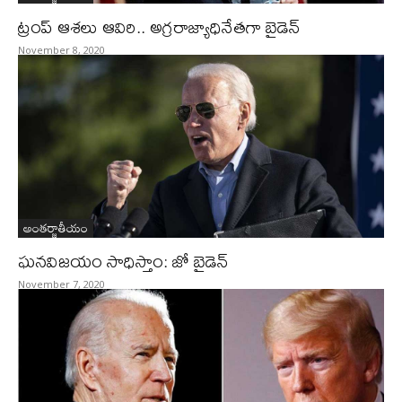
ట్రంప్‌ ఆశలు ఆవిరి.. అగ్రరాజ్యాధినేతగా బైడెన్
November 8, 2020
అంతర్జాతీయం
ఘనవిజయం సాధిస్తాం: జో బైడెన్‌
November 7, 2020