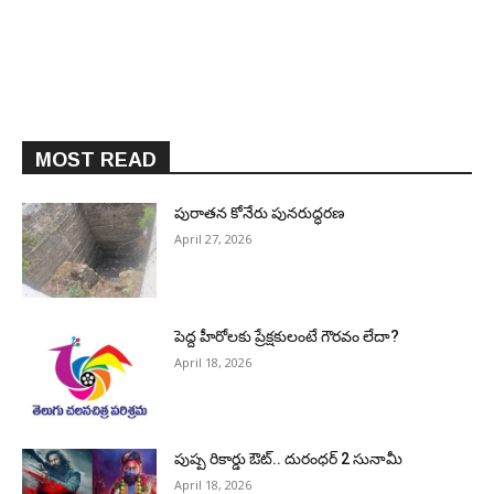
MOST READ
పురాత‌న కోనేరు పున‌రుద్ధ‌ర‌ణ
April 27, 2026
పెద్ద హీరోల‌కు ప్రేక్ష‌కులంటే గౌర‌వం లేదా?
April 18, 2026
పుష్ప రికార్డు ఔట్‌.. దురంధ‌ర్ 2 సునామీ
April 18, 2026