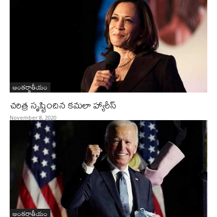
అంతర్జాతీయం
చరిత్ర సృష్టించిన కమలా హ్యారీస్‌
November 8, 2020
అంతర్జాతీయం