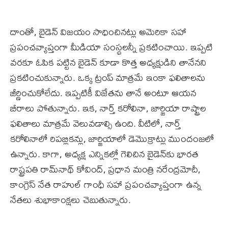
దాంతో, బైడెన్‌ విజయం సాధించినట్లు అమెరికా సహా
ప్రపంచవ్యాప్తంగా మీడియా సంస్థలన్నీ ప్రకటించాయి. ఇప్పటి
వరకూ ఓపిక పట్టిన బైడెన్‌ కూడా కొత్త అధ్యక్షుడిని తానేనని
ప్రకటించుకున్నారు. ఒక్క ట్రంప్‌ మాత్రమే ఇంకా ఫలితాలను
జీర్ణించుకోలేదు. ఇప్పటికీ విజేతను తానే అంటూ ఆయన
బీరాలు పోతున్నారు. ఇక, నార్త్‌ కరోలినా, జార్జియా రాష్ట్రాల
ఫలితాలు మాత్రమే వెలువడాల్సి ఉంది. వీటిలో, నార్త్‌
కరోలినాలో రిపబ్లికన్లు, జార్జియాలో డెమొక్రాట్లు ముందంజలో
ఉన్నారు. కాగా, అధ్యక్ష ఎన్నికల్లో గెలిచిన బైడెన్‌కు భారత
రాష్ట్రపతి రామ్‌నాథ్‌ కోవింద్‌, ప్రధాన మంత్రి నరేంద్రమోదీ,
కాంగ్రెస్‌ నేత రాహుల్‌ గాంధీ సహా ప్రపంచవ్యాప్తంగా ఉన్న
నేతలు శుభాకాంక్షలు చెబుతున్నారు.