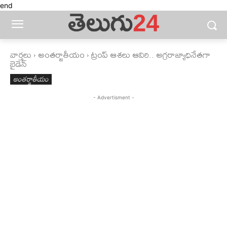
end
వార్తలు
అంతర్జాతీయం
ట్రంప్‌ ఆశలు ఆవిరి.. అగ్రరాజ్యాధినేతగా
బైడెన్
అంతర్జాతీయం
- Advertisment -