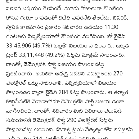
నిలిచిన విషయం తెలిసిందే. మూడు రోజులుగా కౌంటింగ్‌
కొనసాగుతూ రావడంతో విజేత ఎవరనేది తేలలేదు. చివరికి,
స్థానిక కాలమానం ప్రకారం శనివారం ఉదయం 11.30
గంటలకు పెన్సిల్వేనియాలో కౌంటింగ్‌ ముగిసింది. జో బైడెన్‌
33,45,906 (49.7%) ఓట్లతో విజయం సాధించారు. ఇక్కడ
ట్రంప్‌ 33,11,448 (49.2%) ఓట్లను మాత్రమే సాధించారు.
దాంతో, డెమొక్రటిక్‌ పార్టీ విజయం సాధించినట్లు
ప్రకటించారు. అమెరికా అధ్యక్ష పదవిని చేపట్టాలంటే 270
ఎలక్టోరల్‌ ఓట్లు సాధించాలి. పెన్సిల్వేనియాలో విజయం
సాధించడం ద్వారా బైడెన్‌ 284 ఓట్లు సాధించారు. ఆ తర్వాత
కొద్దిసేపటికే నెవాడాలోనూ డెమొక్రటిక్‌ పార్టీ విజయ ఢంకా
మోగించింది. దాంతో, శనివారం తుది ఫలితాలు వెలువడే
సమయానికి డెమొక్రటిక్‌ పార్టీ 290 ఎలక్టోరల్‌ సీట్లను
సాధించినట్లు అయింది. డొనాల్డ్‌ ట్రంప్‌ నేతృత్వంలోని రిపబ్లికన్‌
పార్టీ మాత్రం 214 ఎలక్టోరల్‌ ఓట్లకే పరిమితమైంది.