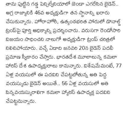
తాను పుట్టిన గడ్డ పెన్సిల్వేనియాలో జెండా ఎగరేసిన బైడెన్‌..
అగ్ర రాజ్యానికి 46వ అధ్యక్షుడిగా తన స్థానాన్ని ఖరారు
చేసుకున్నారు. హోరాహోరీ, ఉత్కంఠభరిత పోరులో డొనాల్డ్‌
ట్రంప్‌పై పూర్తి ఆధిక్యాన్ని ప్రదర్శించారు. వరుసగా రెండోసారి
విజయం సాధించని నాలుగో అధ్యక్షుడిగా ట్రంప్‌ చరిత్రలో
నిలిచిపోయారు. వచ్చే ఏడాది జనవరి 20న బైడెన్‌ పదవీ
ప్రమాణ స్వీకారం చేస్తారు. భారతదేశ మూలాలున్న కమలా
హారిస్‌ దేశ ఉపాధ్యక్షురాలు కానున్నారు. విశేషమేమంటే, 77
ఏళ్ల వయసులో ఈ పదవిని చేపట్టబోతున్న అతి పెద్ద
వయస్కుడు బైడెన్‌ అయితే.. 56 ఏళ్ల వయసులో అతి
పిన్నవయస్కురాలిగా కమలా హ్యారిస్‌ ఉపాధ్యక్ష పదవిని
చేపట్టనున్నారు.