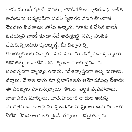
తాను ముందే ప్రకటించినట్లు, కొవిడ్‌19 కార్యాచరణ ప్రణాళిక
అమలును అధ్యక్షుడిగా పదవీ స్వీకారం చేసిన తొలిరోజే
మొదలు పెడతానని హామీ ఇచ్చారు. ‘‘నాకు ఓటేసిన వారికీ
ఓటెయ్యని వారికీ కూడా నేనే అధ్యక్షుణ్ణి. నన్ను ఎంపిక
చేసుకున్నందుకు కృతజ్ఞుణ్ణి. మీ విశ్వాసాన్ని
నిలబెట్టుకుంటానన్నారు. మన ముందు ఎన్నో సవాళ్లున్నాయి.
కలిసికట్టుగా వాటిని ఎదుర్కొందాం’’ అని బైడన్‌ ఈ
సందర్భంగా వ్యాఖ్యానించారు. ‘‘దేశవ్యాప్తంగా అన్ని మతాలు,
వర్గాలు, దేశాల వారు మా ప్రణాళికలకు ఆమోదముద్ర వేశారని
ఈ సంఖ్యలు సూచిస్తున్నాయి. కొవిడ్‌, ఆర్థిక వ్యవహారాలు,
వాతావరణ మార్పులు, జాత్యహంకార దాడుల అదుపు
మొదలైన అంశాలపై మా ప్రణాళికలను ప్రజలు ఆమోదించారు.
వీటిని చేపడతాం’’ అని బైడెన్‌ గర్వంగా చెప్పుకొచ్చారు.