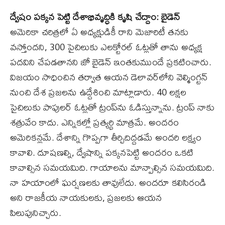
ద్వేషం పక్కన పెట్టి దేశాభివృద్ధికి కృషి చేద్దాం: బైడెన్‌
అమెరికా చరిత్రలో ఏ అధ్యక్షుడికీ రాని మెజారిటీ తనకు
వస్తోందని, 300 పైచిలుకు ఎలక్టోరల్‌ ఓట్లతో తాను అధ్యక్ష
పదవిని చేపడతానని జో బైడెన్‌ ఇంతకుముందే ప్రకటించారు.
విజయం సాధించిన తర్వాత ఆయన డెలావర్‌లోని వెల్మింగ్టన్‌
నుంచి దేశ ప్రజలను ఉద్దేశించి మాట్లాడారు. 40 లక్షల
పైచిలుకు పాపులర్‌ ఓట్లతో ట్రంప్‌ను ఓడిస్తున్నాను. ట్రంప్‌ నాకు
శత్రువేం కాదు. ఎన్నికల్లో ప్రత్యర్థి మాత్రమే. అందరం
అమెరికన్లమే. దేశాన్ని గొప్పగా తీర్చిదిద్దడమే అందరి లక్ష్యం
కావాలి. దూషణల్ని, ద్వేషాన్ని పక్కనపెట్టి అందరం ఒకటి
కావాల్సిన సమయమిది. గాయాలను మాన్పాల్సిన సమయమిది.
నా హయాంలో ఘర్షణలకు తావులేదు. అందరూ కలిసిరండి
అని రాజకీయ నాయకులకు, ప్రజలకు ఆయన
పిలుపునిచ్చారు.