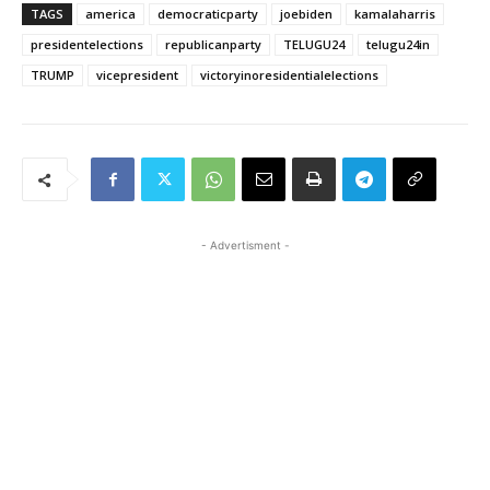
TAGS
america
democraticparty
joebiden
kamalaharris
presidentelections
republicanparty
TELUGU24
telugu24in
TRUMP
vicepresident
victoryinoresidentialelections
- Advertisment -