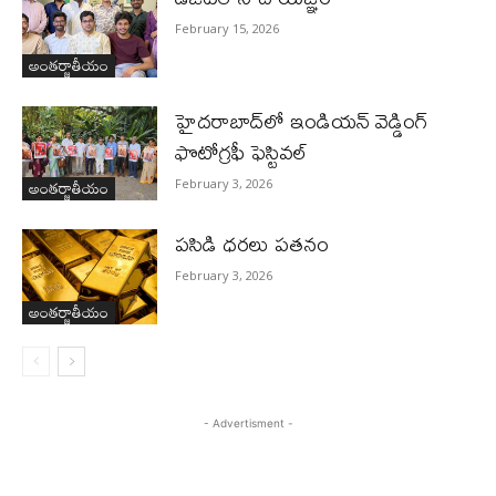
February 15, 2026
అంతర్జాతీయం
హైదరాబాద్‌లో ఇండియన్ వెడ్డింగ్
ఫొటోగ్రఫీ ఫెస్టివల్
అంతర్జాతీయం
February 3, 2026
పసిడి ధరలు పతనం
February 3, 2026
అంతర్జాతీయం
- Advertisment -