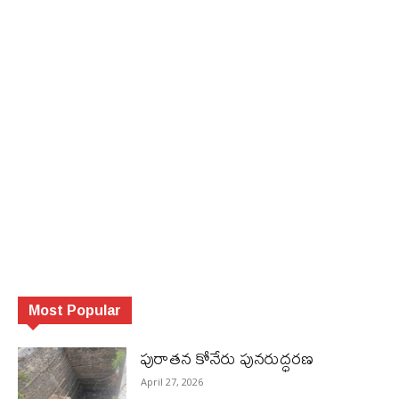
Most Popular
పురాత‌న కోనేరు పున‌రుద్ధ‌ర‌ణ
April 27, 2026