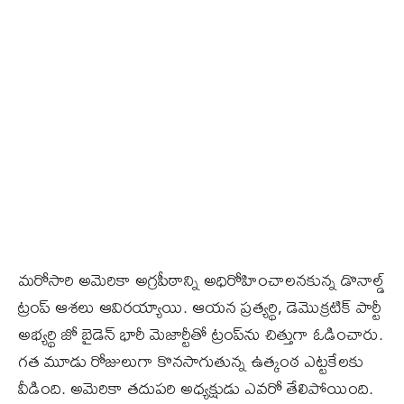
మరోసారి అమెరికా అగ్రపీఠాన్ని అధిరోహించాలనకున్న డొనాల్డ్‌
ట్రంప్‌ ఆశలు ఆవిరయ్యాయి. ఆయన ప్రత్యర్థి, డెమొక్రటిక్‌ పార్టీ
అభ్యర్థి జో బైడెన్‌ భారీ మెజార్టీతో ట్రంప్‌ను చిత్తుగా ఓడించారు.
గత మూడు రోజులుగా కొనసాగుతున్న ఉత్కంఠ ఎట్టకేలకు
వీడింది. అమెరికా తదుపరి అధ్యక్షుడు ఎవరో తేలిపోయింది.