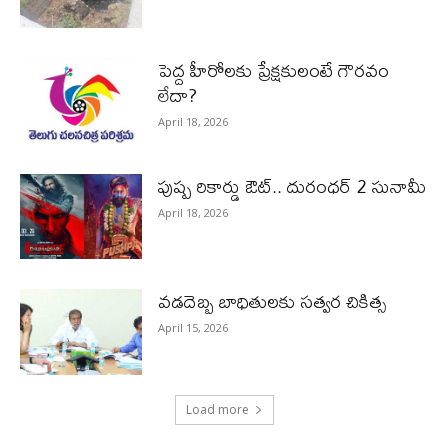
పెద్ద హీరోల‌కు ప్రేక్ష‌కులంటే గౌర‌వం
లేదా?
April 18, 2026
పుష్ప రికార్డు ఔట్‌.. దురంధ‌ర్ 2 సునామీ
April 18, 2026
వడదెబ్బ బాధితులకు సత్వర చికిత్స
April 15, 2026
Load more