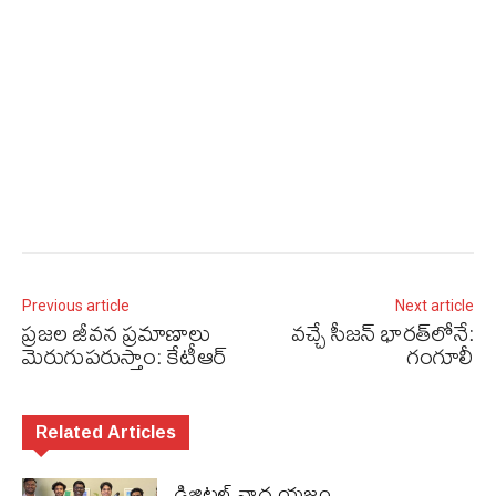
Previous article
Next article
ప్రజల జీవన ప్రమాణాలు
వచ్చే సీజన్‌ భారత్‌లోనే:
మెరుగుపరుస్తాం: కేటీఆర్‌
గంగూలీ
Related Articles
డిజిటల్ నాద యజ్ఞం