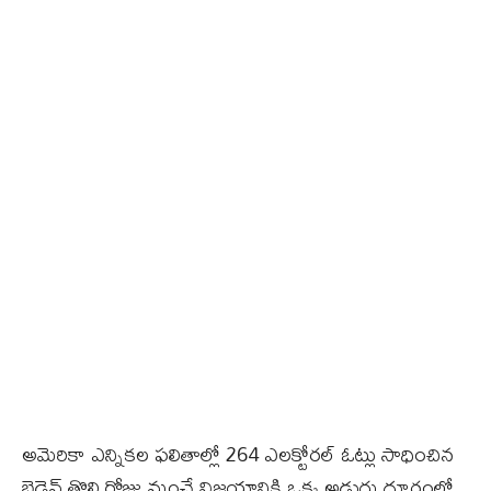
అమెరికా ఎన్నికల ఫలితాల్లో 264 ఎలక్టోరల్‌ ఓట్లు సాధించిన
బైడెన్‌ తొలి రోజు నుంచే విజయానికి ఒక్క అడుగు దూరంలో