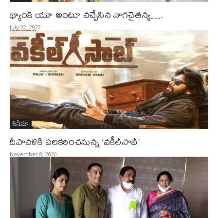
థ్యాంక్ యూ అంటూ వచ్చేసిన నాగచైతన్య….
July 22, 2022
సినీమా
దీపావళికి పలకరించనున్న ‘వకీల్‌సాబ్’
November 8, 2020