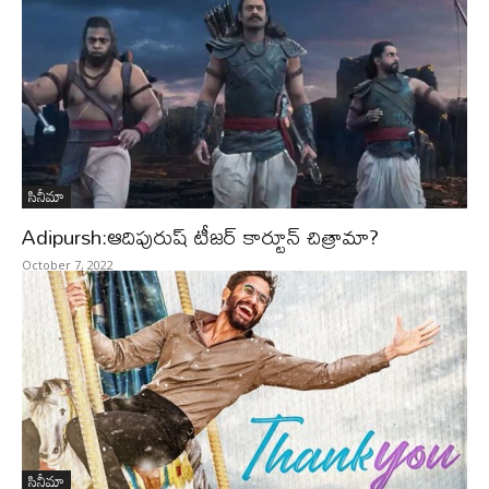
సినీమా
Adipursh:ఆదిపురుష్ టీజర్ కార్టూన్ చిత్రామా?
October 7, 2022
సినీమా