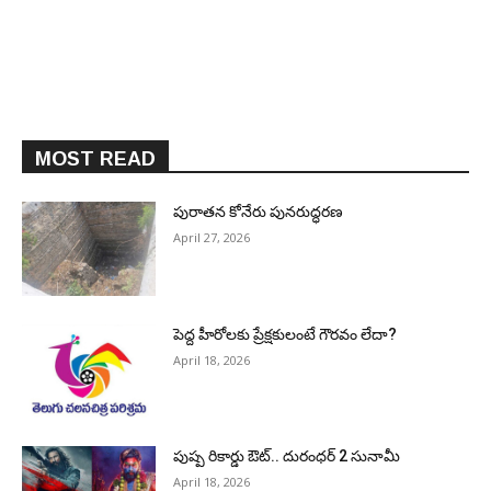
MOST READ
పురాత‌న కోనేరు పున‌రుద్ధ‌ర‌ణ
April 27, 2026
పెద్ద హీరోల‌కు ప్రేక్ష‌కులంటే గౌర‌వం లేదా?
April 18, 2026
పుష్ప రికార్డు ఔట్‌.. దురంధ‌ర్ 2 సునామీ
April 18, 2026