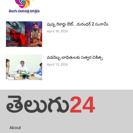
పుష్ప రికార్డు ఔట్‌.. దురంధ‌ర్ 2 సునామీ
April 18, 2026
వడదెబ్బ బాధితులకు సత్వర చికిత్స
April 15, 2026
About