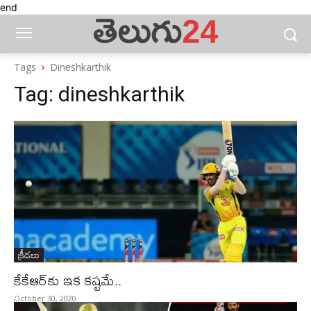
end
Tags
Dineshkarthik
Tag:
dineshkarthik
క్రీడలు
కేకేఆర్‌కు ఇక కష్టమే..
October 30, 2020