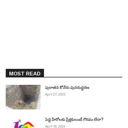
MOST READ
పురాత‌న కోనేరు పున‌రుద్ధ‌ర‌ణ
April 27, 2026
పెద్ద హీరోల‌కు ప్రేక్ష‌కులంటే గౌర‌వం లేదా?
April 18, 2026