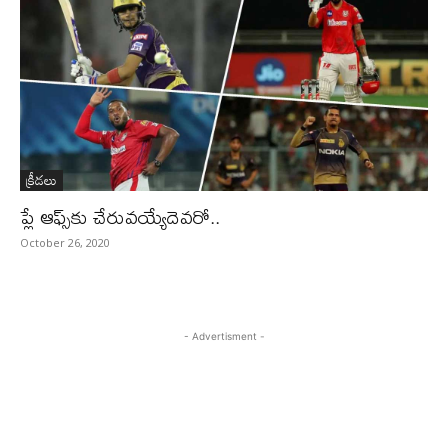
క్రీడలు
ప్లే ఆఫ్స్‌కు చేరువయ్యేదెవరో..
October 26, 2020
- Advertisment -