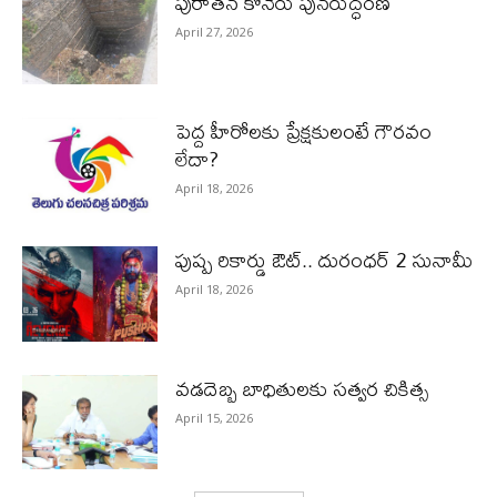
పురాత‌న కోనేరు పున‌రుద్ధ‌ర‌ణ
April 27, 2026
పెద్ద హీరోల‌కు ప్రేక్ష‌కులంటే గౌర‌వం
లేదా?
April 18, 2026
పుష్ప రికార్డు ఔట్‌.. దురంధ‌ర్ 2 సునామీ
April 18, 2026
వడదెబ్బ బాధితులకు సత్వర చికిత్స
April 15, 2026