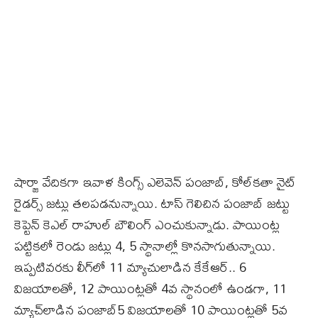
షార్జా వేదికగా ఇవాళ కింగ్స్‌ ఎలెవెన్‌ పంజాబ్‌, కోల్‌కతా నైట్‌
రైడర్స్‌ జట్లు తలపడనున్నాయి. టాస్‌ గెలిచిన పంజాబ్‌ జట్టు
కెప్టెన్‌ కెఎల్‌ రాహుల్‌ బౌలింగ్‌ ఎంచుకున్నాడు. పాయింట్ల
పట్టికలో రెండు జట్లు 4, 5 స్థానాల్లో కొనసాగుతున్నాయి.
ఇప్పటివరకు లీగ్‌లో 11 మ్యాచులాడిన కేకేఆర్‌.. 6
విజయాలతో, 12 పాయింట్లతో 4వ స్థానంలో ఉండగా, 11
మ్యాచ్‌లాడిన పంజాబ్‌5 విజయాలతో 10 పాయింట్లతో 5వ