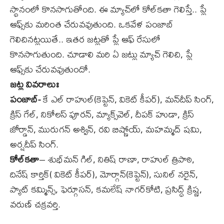
స్థానంలో కొనసాగుతోంది. ఈ మ్యాచ్‌లో కోల్‌కతా గెలిస్తే.. ప్లే
ఆఫ్స్‌కు మరింత చేరువవుతుంది. ఒకవేళ పంజాబ్‌
గెలిచినట్లయితే.. ఇతర జట్లతో ప్లే ఆఫ్‌ రేసులో
కొనసాగుతుంది. చూడాలి మరి ఏ జట్లు మ్యాచ్‌ గెలిచి, ప్లే
ఆఫ్స్‌కు చేరువవుతుందో.
జట్ల వివరాలుః
పంజాబ్‌-
కే ఎల్‌ రాహుల్‌(కెప్టెన్, వికెట్ కీపర్‌), మన్‌దీప్‌ సింగ్‌,
క్రిస్‌ గేల్‌, నికోలస్‌ పూరన్‌, మ్యాక్స్‌వెల్‌, దీపక్‌ హుడా, క్రిస్‌
జోర్డాన్‌, మురుగన్‌ అశ్విన్‌, రవి బిష్ణోయ్‌, మహమ్మద్‌ షమి,
అర్షదీప్‌ సింగ్‌.
కోల్‌కతా
– శుభ్‌మన్‌ గిల్‌, నితిష్‌ రాణా, రాహుల్‌ త్రిపాఠి,
దినేష్‌ కార్తిక్( వికెట్‌ కీపర్‌), మోర్గాన్‌(కెప్టెన్‌), సునిల్‌ నరైన్‌,
ప్యాట్‌ కమ్మిన్స్, ఫెర్గూసన్‌, కమలేష్‌ నాగర్‌కోటి, ప్రసిద్ధ్‌ క్రిష్ణ,
వరుణ్‌ చక్రవర్తి.