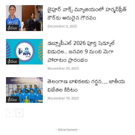
జైపూర్ వాక్స్ మ్యూజియంలో హర్మన్‌ప్రీత్
కౌర్‌కు అరుదైన గౌరవం
క్రీడలు
December 3, 2025
డబ్ల్యూపీఎల్ 2026 పూర్తి షెడ్యూల్
విడుదల.. జనవరి 9 నుంచి మెగా
పోరాటం ప్రారంభం
క్రీడలు
November 29, 2025
తెలంగాణ బాలికలకు గర్జన… జాతీయ
విజేతల కిరీటం
క్రీడలు
November 19, 2025
- Advertisment -