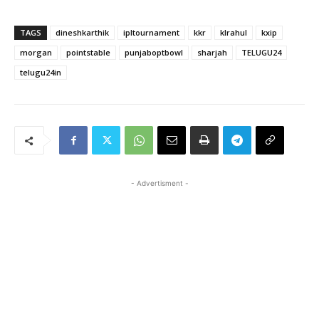
TAGS
dineshkarthik
ipltournament
kkr
klrahul
kxip
morgan
pointstable
punjaboptbowl
sharjah
TELUGU24
telugu24in
- Advertisment -