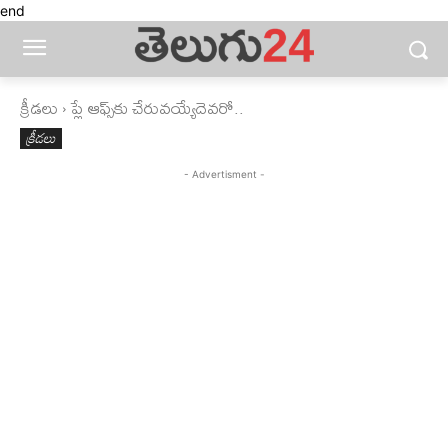
end
క్రీడలు
ప్లే ఆఫ్స్‌కు చేరువయ్యేదెవరో..
క్రీడలు
- Advertisment -