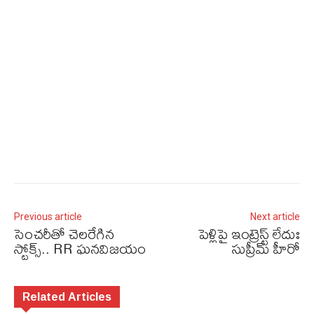
Previous article
Next article
సెంచరీతో చెలరేగిన
పెళ్లిపై ఇంట్రెస్ట్ లేదుః
స్టోక్స్‌.. RR ఘనవిజయం
సుప్రీమ్‌ హీరో
Related Articles