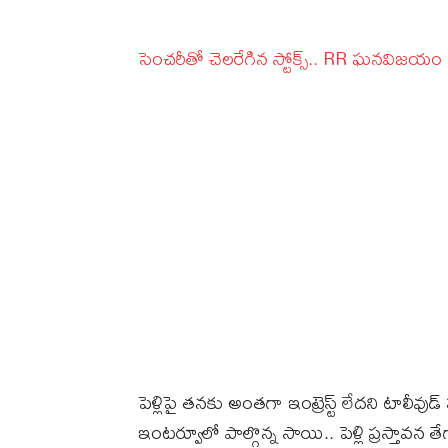
సెంచరీతో చెలరేగిన స్టోక్స్‌.. RR ఘనవిజయం
పెళ్లిపై తనకు అంతగా ఇంట్రెస్ట్ లేదని టాలీవుడ
ఇంటర్వూలో పాల్గొన్న సాయి.. పెళ్లి ప్రస్తావన 