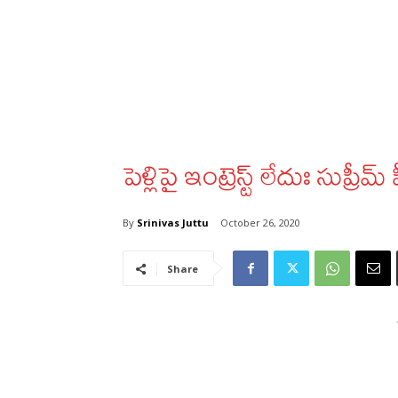
పెళ్లిపై ఇంట్రెస్ట్ లేదుః సుప్రీమ్
By
Srinivas Juttu
October 26, 2020
Share