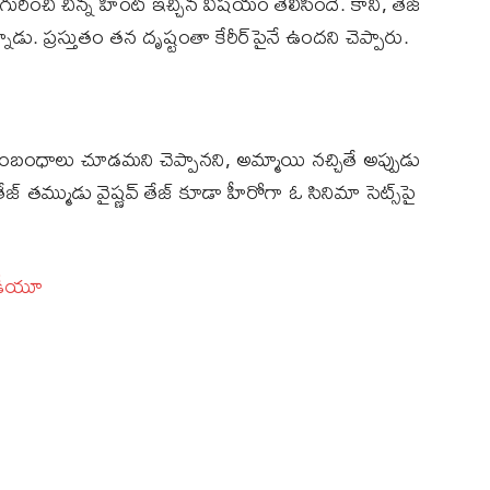
ురించి చిన్న హింట్‌ ఇచ్చిన విషయం తెలిసిందే. కానీ, తేజ్‌
ాడు. ప్రస్తుతం తన దృష్టంతా కేరీర్‌పైనే ఉందని చెప్పారు.
సంబంధాలు చూడమని చెప్పానని, అమ్మాయి నచ్చితే అప్పుడు
జ్‌ తమ్ముడు వైష్ణవ్‌ తేజ్ కూడా హీరోగా ఓ సినిమా సెట్స్‌పై
జేడీయూ