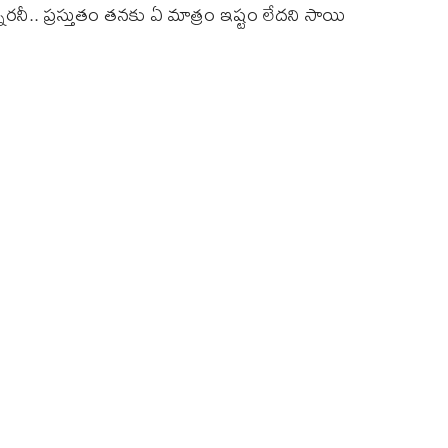
ారనీ.. ప్రస్తుతం తనకు ఏ మాత్రం ఇష్టం లేదని సాయి