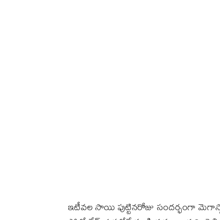
ఇటీవల సాయి పుట్టినరోజు సందర్భంగా మెగాస్టార్‌