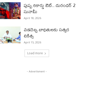
పుష్ప రికార్డు ఔట్‌.. దురంధ‌ర్ 2
సునామీ
April 18, 2026
వడదెబ్బ బాధితులకు సత్వర
చికిత్స
April 15, 2026
Load more
- Advertisment -