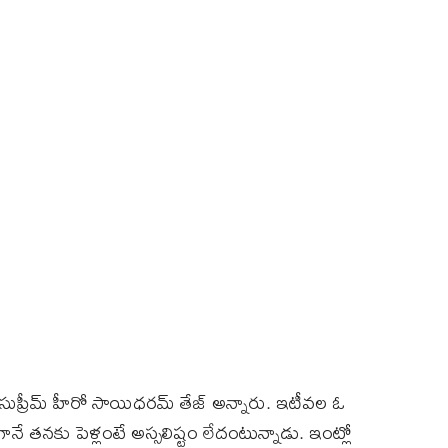
్‌ సుప్రీమ్‌ హీరో సాయిధరమ్‌ తేజ్‌ అన్నారు. ఇటీవల ఓ
తేగానే తనకు పెళ్లంటే అస్సలిష్టం లేదంటున్నాడు. ఇంట్లో