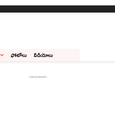
ఫోటోలు
వీడియోలు
- Advertisment -