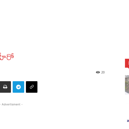
‌ హీరో
20
- Advertisment -