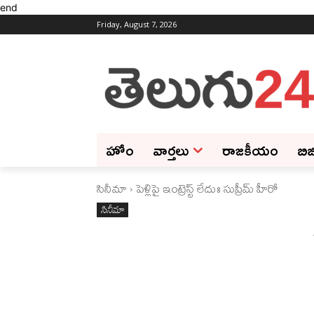
end
Friday, August 7, 2026
హోం
వార్తలు
రాజకీయం
బిజ
సినీమా
పెళ్లిపై ఇంట్రెస్ట్ లేదుః సుప్రీమ్‌ హీరో
సినీమా