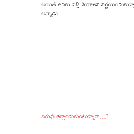
అయితే తనకు పెళ్లి చేయాలని నిర్ణయించుకున్న
అన్నాడు.
బరువు తగ్గాలనుకుంటున్నారా…?