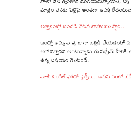
సోలో డేస్‌ త్వరలోనే ముగియనున్నాయని, పెళ్లి గ
మాత్రం తనకు పెళ్లిపై అంతగా ఆసక్తి లేదంటున్న
అత్తారింట్లో సందడి చేసిన బాహుబలి స్టార్‌..
ఇంట్లో అమ్మ వాళ్లు బాగా ఒత్తిడి చేయడంతో 
ఆలోచిస్తానని అంటున్నాడు ఈ సుప్రీమ్‌ హీరో. తే
ఉన్న విషయం తెలిసిందే.
మోదీ సింగిల్‌ ఫోటో ఫ్లెక్సీలు.. అసహనంలో 