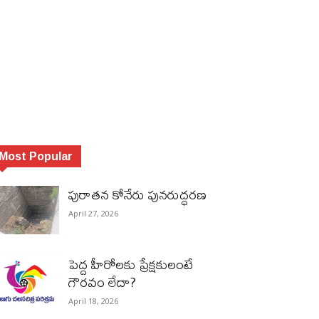
Most Popular
పురాత‌న కోనేరు పున‌రుద్ధ‌ర‌ణ
April 27, 2026
పెద్ద హీరోల‌కు ప్రేక్ష‌కులంటే
గౌర‌వం లేదా?
April 18, 2026