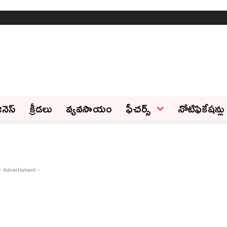
ినెస్‌
క్రీడలు
వ్యవసాయం
ఫీచ‌ర్స్ ‌
నోటిఫికేషన్లు
- Advertisment -