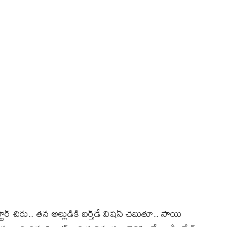
 చిరు.. తన అల్లుడికి బర్త్‌డే విషెస్‌ చెబుతూ.. సాయి