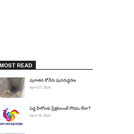
MOST READ
పురాత‌న కోనేరు పున‌రుద్ధ‌ర‌ణ
April 27, 2026
పెద్ద హీరోల‌కు ప్రేక్ష‌కులంటే గౌర‌వం లేదా?
April 18, 2026