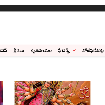
ినెస్‌
క్రీడలు
వ్యవసాయం
ఫీచ‌ర్స్ ‌
నోటిఫికేషన్లు