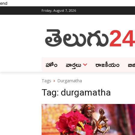
end
Friday, August 7, 2026
హోం
వార్తలు
రాజకీయం
బిజ
Tags
Durgamatha
Tag:
durgamatha