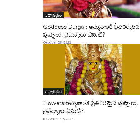
ఆధ్యాత్మికం
Goddess Durga : అమ్మవారికి ప్రీతికరమైన
పుష్పాలు, నైవేద్యాలు ఏమిటి?
October 28, 2022
ఆధ్యాత్మికం
Flowers:అమ్మవారికి ప్రీతికరమైన పుష్పాలు,
నైవేద్యాలు ఏమిటి?
November 7, 2022