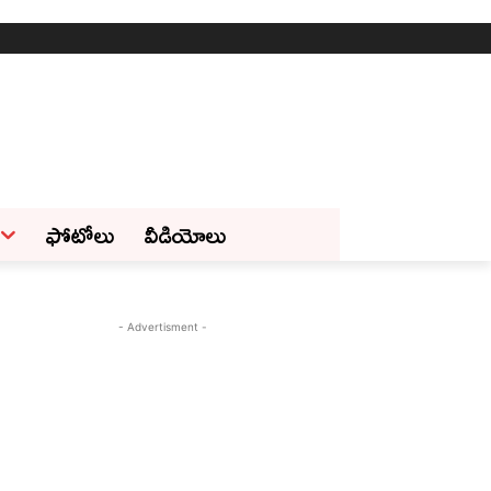
ఫోటోలు
వీడియోలు
- Advertisment -