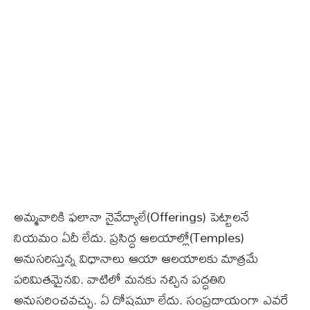
అమ్మవారికి ఫలానా నైవేద్యాలే(Offerings) పెట్టాలనే
నియమం ఏదీ లేదు. ప్రసిద్ధ ఆలయాల్లో(Temples)
అనుసరిస్తున్న విధానాలు ఆయా ఆలయాలకు మాత్రమే
పరిమితమైనవి. వాటిలో మనకు నచ్చిన పద్ధతిని
అనుసరించవచ్చు. ఏ దోషమూ లేదు. సంప్రదాయంగా ఎవరే