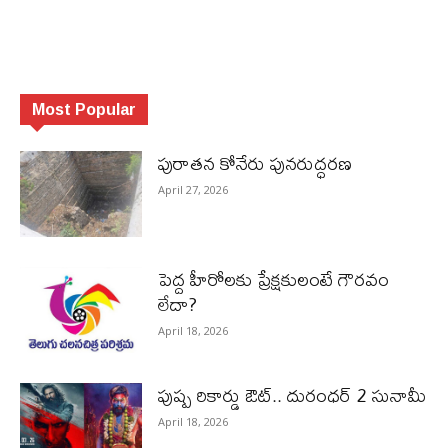
Most Popular
పురాత‌న కోనేరు పున‌రుద్ధ‌ర‌ణ
April 27, 2026
పెద్ద హీరోల‌కు ప్రేక్ష‌కులంటే గౌర‌వం
లేదా?
April 18, 2026
పుష్ప రికార్డు ఔట్‌.. దురంధ‌ర్ 2 సునామీ
April 18, 2026