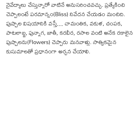
నైవేద్యాలు చేస్తున్నారో వాటినే అనుసరించవచ్చు. ప్రత్యేకించి
చెప్పాలంటే పరమాన్నం(Bliss) నివేదన చేయడం మంచిది.
పుష్పాల విషయానికి వస్తే… చామంతిక, వకుళ, చంపక,
పాటలాబ్జ, పున్నాగ, జాతీ, కరవీర, రసాల వంటి అనేక రకాలైన
పుష్పాలను(Flowers) చెప్పారు మనవాళ్లు. సాత్వికమైన
కుసుమాలతో ప్రధానంగా అర్చన చేయాలి.