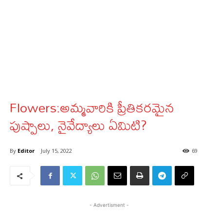
Flowers:అమ్మవారికి ప్రీతికరమైన
పుష్పాలు, నైవేద్యాలు ఏమిటి?
By
Editor
July 15, 2022
69
- Advertisment -