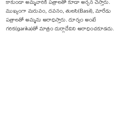
కాకుండా అమ్మవారికి పత్రాలతో కూడా అర్చన చేస్తారు.
ముఖ్యంగా మరువం, దవనం, తులసి(Basil), మారేడు
పత్రాలతో అమ్మను ఆరాధిస్తారు. దూర్వం అంటే
గరిక(garika)తో మాత్రం దుర్గాదేవిని ఆరాధించకూడదు.