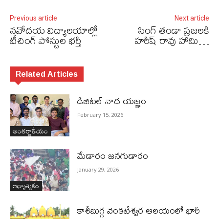
Previous article
Next article
నవోదయ విద్యాలయాల్లో
సింగ్ తండా ప్రజలకి
టీచింగ్‌ పోస్టుల భర్తీ
హరీష్ రావు హామి…
Related Articles
డిజిటల్ నాద యజ్ఞం
February 15, 2026
అంతర్జాతీయం
మేడారం జనగుడారం
January 29, 2026
ఆధ్యాత్మికం
కాశీబుగ్గ వెంకటేశ్వర ఆలయంలో భారీ