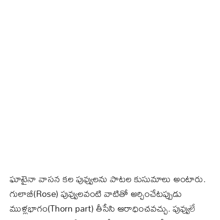
ఘాటైనా వాసన కల పువ్వులను పాటల కుసుమాలు అంటారు.
గులాబీ(Rose) పువ్వులవంటి వాటితో అర్చించేటప్పుడు
ముళ్లభాగం(Thorn part) తీసేసి ఆరాధించవచ్చు. పువ్వులే