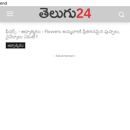
end
ఫీచ‌ర్స్ ‌
ఆధ్యాత్మికం
Flowers:అమ్మవారికి ప్రీతికరమైన పుష్పాలు,
నైవేద్యాలు ఏమిటి?
ఆధ్యాత్మికం
- Advertisment -