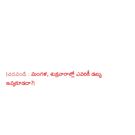
(చదవండి :
మంగళ, శుక్రవారాల్లో ఎవరికీ డబ్బు
ఇవ్వకూడదా?
)