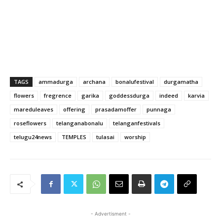
TAGS
ammadurga
archana
bonalufestival
durgamatha
flowers
fregrence
garika
goddessdurga
indeed
karvia
mareduleaves
offering
prasadamoffer
punnaga
roseflowers
telanganabonalu
telanganfestivals
telugu24news
TEMPLES
tulasai
worship
- Advertisment -