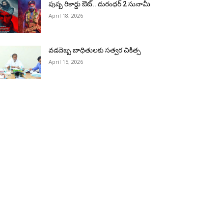
పుష్ప రికార్డు ఔట్‌.. దురంధ‌ర్ 2 సునామీ
April 18, 2026
వడదెబ్బ బాధితులకు సత్వర చికిత్స
April 15, 2026