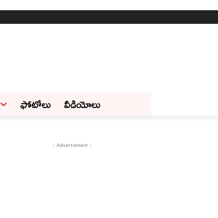
ఫోటోలు
వీడియోలు
- Advertisment -