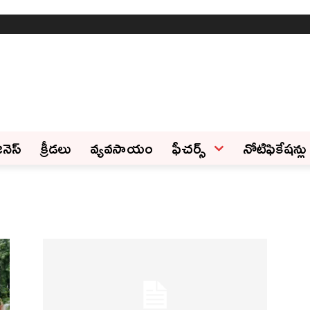
ినెస్‌
క్రీడలు
వ్యవసాయం
ఫీచ‌ర్స్ ‌
నోటిఫికేషన్లు