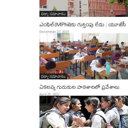
విద్యా సమాచారం
ఎంఫిల్‌(MPhil)కు గుర్తింపు లేదు : యూజీసీ
December 27, 2023
విద్యా సమాచారం
ఏకలవ్య గురుకుల పాఠశాలలో ప్రవేశాలు
April 29, 2022