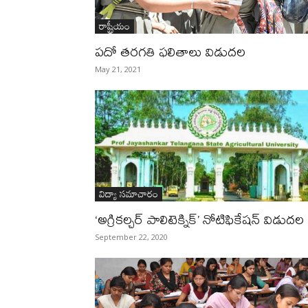
రాష్ట్రీయం
పదో తరగతి ఫలితాలు విడుదల
May 21, 2021
విద్యా సమాచారం
‘అగ్రికల్చర్ పాలిటెక్నిక్’ నోటిఫికేషన్ విడుదల
September 22, 2020