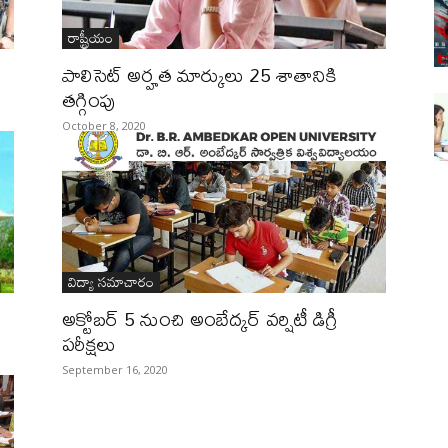
రాష్ట్రీయం
పాలిసెట్‌ అర్హత మార్కులు 25 శాతానికి
తగ్గింపు
October 8, 2020
విద్యా సమాచారం
అక్టోబర్ 5 నుంచి అంబేద్కర్ వర్షిటీ డిగ్రీ
పరీక్షలు
September 16, 2020