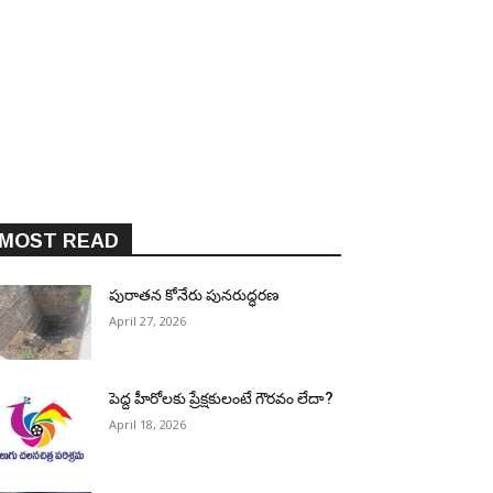
MOST READ
పురాత‌న కోనేరు పున‌రుద్ధ‌ర‌ణ
April 27, 2026
పెద్ద హీరోల‌కు ప్రేక్ష‌కులంటే గౌర‌వం లేదా?
April 18, 2026