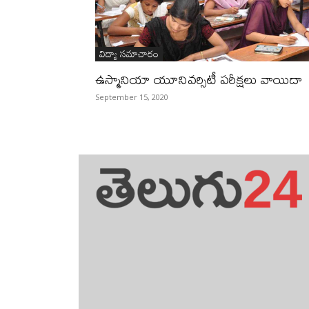
విద్యా సమాచారం
ఉస్మానియా యూనివర్సిటీ పరీక్షలు వాయిదా
September 15, 2020