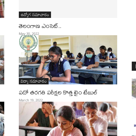
ఉద్యోగ సమాచారం
తెలంగాణ ఎంసెట్..
May 30, 2022
విద్యా సమాచారం
పదో తరగతి పరీక్షల కొత్త టైం టేబుల్‌
March 19, 2022