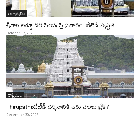
ఆధ్యాత్మికం
శ్రీవారి లడ్డూ ధర పెంపు పై ప్రచారం..టీటీడీ స్పష్టత
October 17, 2025
రాష్ట్రీయం
Thirupathi:టీటీడీ దర్శనానికి ఆరు నెలలు బ్రేక్?
December 30, 2022