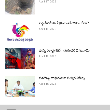
April 27, 2026
పెద్ద హీరోల‌కు ప్రేక్ష‌కులంటే గౌర‌వం లేదా?
April 18, 2026
పుష్ప రికార్డు ఔట్‌.. దురంధ‌ర్ 2 సునామీ
April 18, 2026
వడదెబ్బ బాధితులకు సత్వర చికిత్స
April 15, 2026