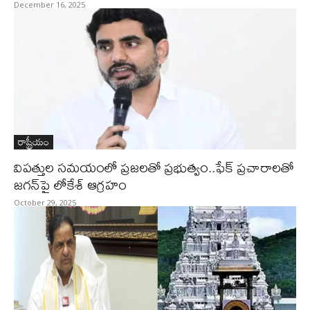
December 16, 2025
రాష్ట్రీయం
విపత్తుల సమయంలో ప్రజలతో ప్రభుత్వం..ఫేక్‌ ప్రచారాలతో
జగన్‌పై లోకేశ్ ఆగ్రహం
October 29, 2025