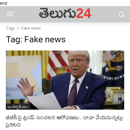
end
Tags
Fake news
Tag:
Fake news
అంతర్జాతీయం
బీబీసీపై ట్రంప్ సంచలన ఆరోపణలు.. దావా వేయనున్నట్లు
ప్రకటన