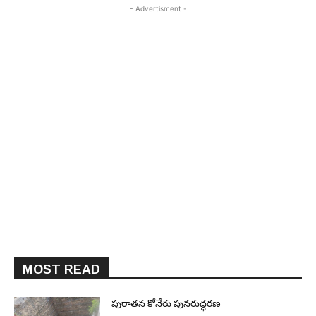
- Advertisment -
MOST READ
పురాత‌న కోనేరు పున‌రుద్ధ‌ర‌ణ