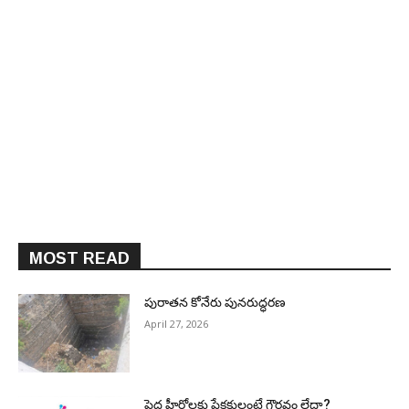
MOST READ
పురాత‌న కోనేరు పున‌రుద్ధ‌ర‌ణ
April 27, 2026
పెద్ద హీరోల‌కు ప్రేక్ష‌కులంటే గౌర‌వం లేదా?