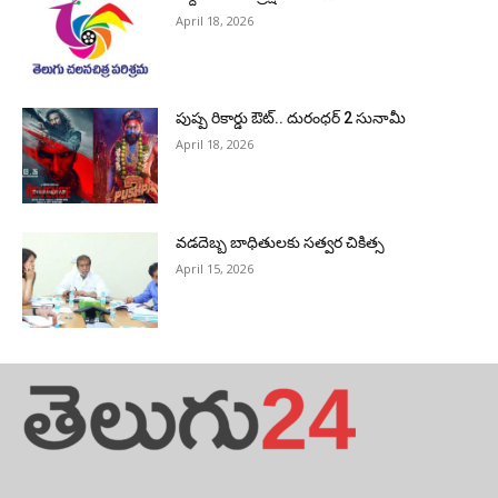
April 18, 2026
పుష్ప రికార్డు ఔట్‌.. దురంధ‌ర్ 2 సునామీ
April 18, 2026
వడదెబ్బ బాధితులకు సత్వర చికిత్స
April 15, 2026