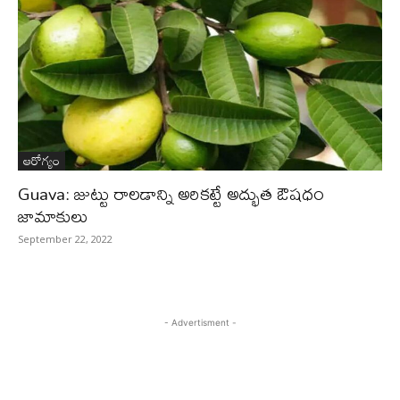
ఆరోగ్యం
Guava: జుట్టు రాలడాన్ని అరికట్టే అద్భుత ఔషధం
జామాకులు
September 22, 2022
- Advertisment -