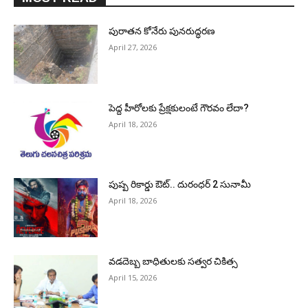
పురాత‌న కోనేరు పున‌రుద్ధ‌ర‌ణ
April 27, 2026
పెద్ద హీరోల‌కు ప్రేక్ష‌కులంటే గౌర‌వం లేదా?
April 18, 2026
పుష్ప రికార్డు ఔట్‌.. దురంధ‌ర్ 2 సునామీ
April 18, 2026
వడదెబ్బ బాధితులకు సత్వర చికిత్స
April 15, 2026