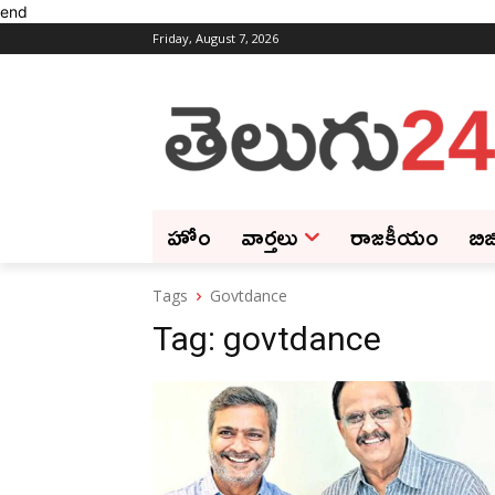
end
Friday, August 7, 2026
హోం
వార్తలు
రాజకీయం
బిజ
Tags
Govtdance
Tag:
govtdance