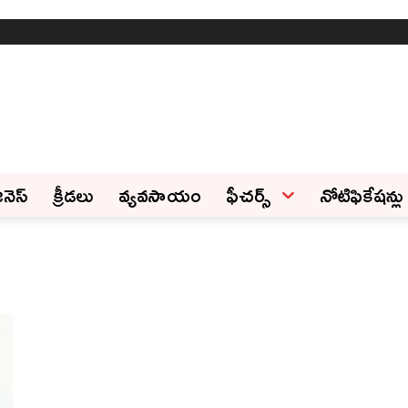
ినెస్‌
క్రీడలు
వ్యవసాయం
ఫీచ‌ర్స్ ‌
నోటిఫికేషన్లు