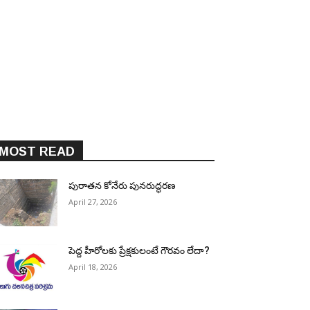
MOST READ
పురాత‌న కోనేరు పున‌రుద్ధ‌ర‌ణ
April 27, 2026
పెద్ద హీరోల‌కు ప్రేక్ష‌కులంటే గౌర‌వం లేదా?
April 18, 2026