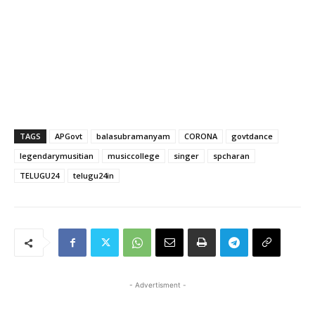
TAGS
APGovt
balasubramanyam
CORONA
govtdance
legendarymusitian
musiccollege
singer
spcharan
TELUGU24
telugu24in
- Advertisment -