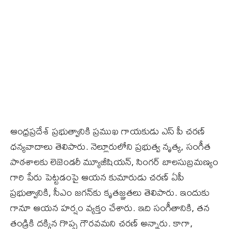
ఆంధ్రప్రదేశ్‌ ప్రభుత్వానికి ప్రముఖ గాయకుడు ఎస్‌ పీ చరణ్‌
ధన్యవాదాలు తెలిపారు. నెల్లూరులోని ప్రభుత్వ నృత్య, సంగీత
పాఠశాలకు లెజెండరీ మ్యూజీషియన్‌, సింగర్ బాలసుబ్రమణ్యం
గారి పేరు పెట్టడంపై ఆయన కుమారుడు చరణ్‌ ఏపీ
ప్రభుత్వానికి, సీఎం జగన్‌కు కృతజ్ఞతలు తెలిపారు. ఇందుకు
గానూ ఆయన హర్షం వ్యక్తం చేశారు. ఇది సంగీతానికి, తన
తండ్రికి దక్కిన గొప్ప గౌరవమని చరణ్‌ అన్నారు. కాగా,