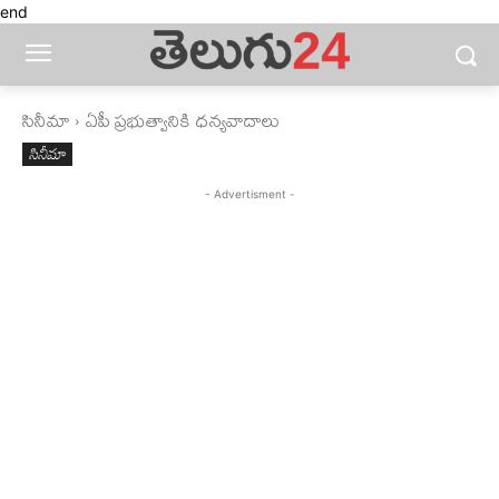
end
సినీమా
ఏపీ ప్రభుత్వానికి ధన్యవాదాలు
సినీమా
- Advertisment -