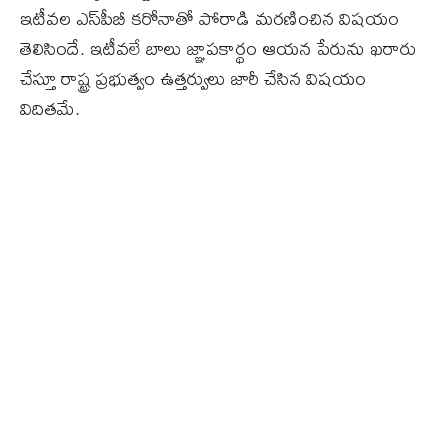
ఇటీవల ఎస్‌పీబీ కరోనాతో పోరాడి మరణించిన విషయం
తెలిసిందే. ఇటీవలే బాలు జ్ఞాపకార్థం ఆయన పేరును ఖరారు
చేస్తూ రాష్ట్ర ప్రభుత్వం ఉత్తర్వులు జారీ చేసిన విషయం
విదితమే.