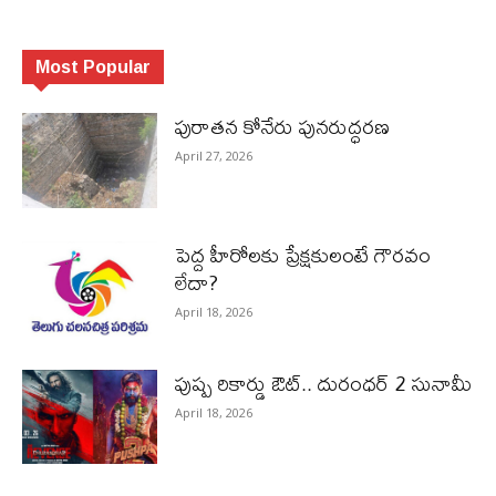
Most Popular
పురాత‌న కోనేరు పున‌రుద్ధ‌ర‌ణ
April 27, 2026
పెద్ద హీరోల‌కు ప్రేక్ష‌కులంటే గౌర‌వం
లేదా?
April 18, 2026
పుష్ప రికార్డు ఔట్‌.. దురంధ‌ర్ 2 సునామీ
April 18, 2026