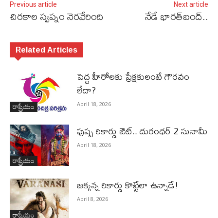
Previous article
Next article
చిరకాల స్వప్నం నెరవేరింది
నేడే భారత్‌బంద్‌..
Related Articles
పెద్ద హీరోల‌కు ప్రేక్ష‌కులంటే గౌర‌వం
లేదా?
రాష్ట్రీయం
April 18, 2026
పుష్ప రికార్డు ఔట్‌.. దురంధ‌ర్ 2 సునామీ
April 18, 2026
రాష్ట్రీయం
జ‌క్క‌న్న రికార్డు కొట్టేలా ఉన్నాడే!
April 8, 2026
రాష్ట్రీయం