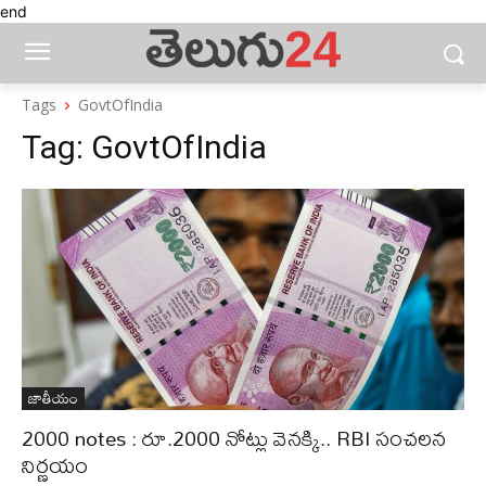
end
Tags
GovtOfIndia
Tag:
GovtOfIndia
జాతీయం
2000 notes : రూ.2000 నోట్లు వెనక్కి.. RBI సంచలన
నిర్ణయం