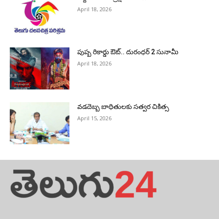
April 18, 2026
పుష్ప రికార్డు ఔట్‌.. దురంధ‌ర్ 2 సునామీ
April 18, 2026
వడదెబ్బ బాధితులకు సత్వర చికిత్స
April 15, 2026