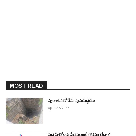
MOST READ
పురాత‌న కోనేరు పున‌రుద్ధ‌ర‌ణ
April 27, 2026
పెద్ద హీరోల‌కు ప్రేక్ష‌కులంటే గౌర‌వం లేదా?