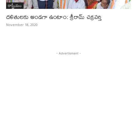
రాష్ట్రీయం
దళితులకు అండగా ఉంటాం: శ్రీరామ్ చక్రవర్తి
November 18, 2020
- Advertisment -