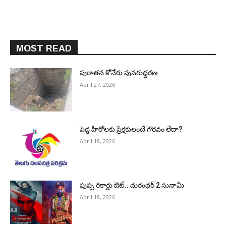
MOST READ
పురాత‌న కోనేరు పున‌రుద్ధ‌ర‌ణ
April 27, 2026
పెద్ద హీరోల‌కు ప్రేక్ష‌కులంటే గౌర‌వం లేదా?
April 18, 2026
పుష్ప రికార్డు ఔట్‌.. దురంధ‌ర్ 2 సునామీ
April 18, 2026