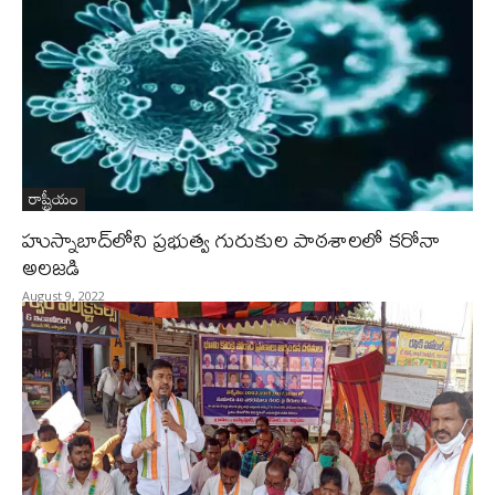
రాష్ట్రీయం
హుస్నాబాద్‌లోని ప్రభుత్వ గురుకుల పాఠశాలలో కరోనా
అలజడి
August 9, 2022