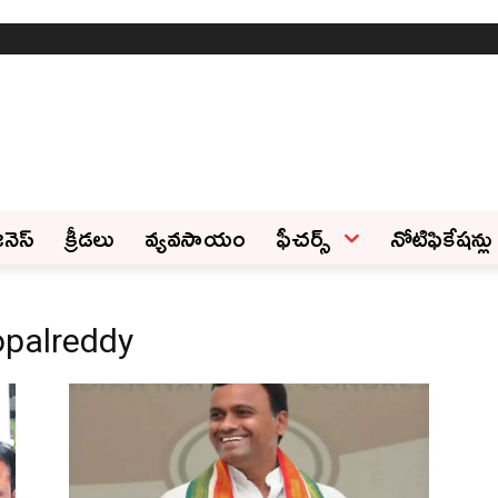
ినెస్‌
క్రీడలు
వ్యవసాయం
ఫీచ‌ర్స్ ‌
నోటిఫికేషన్లు
opalreddy