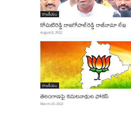
రాజకీయం
కోమటిరెడ్డి రాజగోపాల్‌రెడ్డి రాజీనామా లేఖ
August 8, 2022
రాజకీయం
తెలంగాణపై కమలనాథుల ఫోకస్
March 25, 2022