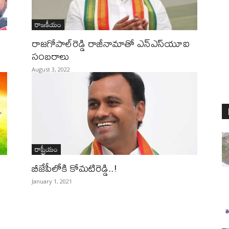
రాజకీయం
రాజగోపాల్‌రెడ్డి రాజీనామాతో ఎన్ఎస్‌యూఐ
సంబరాలు
August 3, 2022
రాష్ట్రీయం
బీజేపీలోకి కోమటిరెడ్డి..!
January 1, 2021