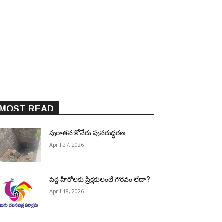
MOST READ
పురాత‌న కోనేరు పున‌రుద్ధ‌ర‌ణ
April 27, 2026
పెద్ద హీరోల‌కు ప్రేక్ష‌కులంటే గౌర‌వం లేదా?
April 18, 2026