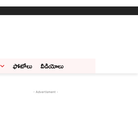
ఫోటోలు
వీడియోలు
- Advertisment -