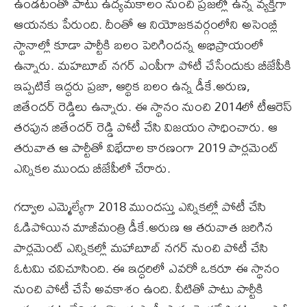
ఉండ‌టంతో పాటు ఉద్యమ‌కాలం నుంచి ప్రజ‌ల్లో ఉన్న వ్యక్తిగా
ఆయ‌న‌కు పేరుంది. దీంతో ఆ నియోజ‌కవ‌ర్గంలోని అసెంబ్లీ
స్థానాల్లో కూడా పార్టీకి బలం పెరిగిందన్న అభిప్రాయంలో
ఉన్నారు. మ‌హ‌బూబ్ న‌గ‌ర్ ఎంపీగా పోటీ చేసేందుకు బీజేపీకి
ఇప్పటికే ఇద్ధరు ప్రజా, ఆర్థిక బలం ఉన్న డీకే.అరుణ,
జితేందర్‌ రెడ్డిలు ఉన్నారు. ఈ స్థానం నుంచి 2014లో టీఆరెస్
తరపున జితేందర్‌ రెడ్డి పోటీ చేసి విజయం సాధించారు. ఆ
తరువాత ఆ పార్టీతో విభేదాల కారణంగా 2019 పార్లమెంట్‌
ఎన్నికల ముందు బీజేపీలో చేరారు.
గద్వాల ఎమ్మెల్యేగా 2018 ముందస్తు ఎన్నికల్లో పోటీ చేసి
ఓడిపోయిన మాజీమంత్రి డీకే.అరుణ ఆ తరువాత జరిగిన
పార్లమెంట్‌ ఎన్నికల్లో మహాబూబ్‌ నగర్‌ నుంచి పోటీ చేసి
ఓటమి చవిచూసింది. ఈ ఇద్ధరిలో ఎవరో ఒకరూ ఈ స్థానం
నుంచి పోటీ చేసే అవకాశం ఉంది. వీటితో పాటు పార్టీకి