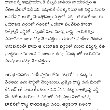
రావాల‌న్న అభిప్రాయానికి వ‌చ్చిన జాతీయ నాయ‌క‌త్వం ఆ
నేత‌ల వేట‌లో ప‌డింది. ఇప్పటికే చేవెళ్ళ నియోజ‌క వ‌ర్గం నుంచి
ఆపరేషన్‌ ఆకర్ష్‌ మొద‌లైన‌ట్టు పార్టీలో చర్చ జరుగుతోంది. ఈ
నియోజ‌క వ‌ర్గంలో గ‌తంలో ఎంపీగా ప‌నిచేసిన కొండా
విశ్వేశ్వర్ రెడ్డితో ఇప్పటికే ప‌లు మార్లు రాష్ట్ర నాయ‌క‌త్వం
స‌మావేశం అయిన‌ట్టు తెలుస్తోంది. గ‌తంలో ఎంపీగా గెలిచిన
అనుభ‌వంతో పాటు ఆ నియోజ‌క వ‌ర్గంలో మంచి ప‌ట్టున్న నేత
, ఆర్థికంగాను ఆయ‌న బలంగా ఉన్న నేప‌థ్యంలో ఆయ‌న‌ను
సంప్రదించిన‌ట్టు తెలుస్తోంది.
ఇక భూవ‌నగిరి ఎంపీ స్థానంలోను ప‌ట్టుకోసం ఉద్యమ
నేత‌ల‌ను త‌మ పార్టీలో చేర్చుకుంది. ప్రత్యేక రాష్ర్ట ఉద్యమంలో
కేసీఆర్ తో పాటు కీల‌కంగా ప‌నిచేసిన జిట్టా బాల‌కృష్ణా రెడ్డి
చేరిక‌తో ఆ నియోజ‌క వ‌ర్గంలో పార్టీ ప‌ట్టు పెరిగింద‌న్న
భావ‌న‌లో రాష్ర్ట నాయకత్వం ఉంది. ఆర్థికంగా బలంగా