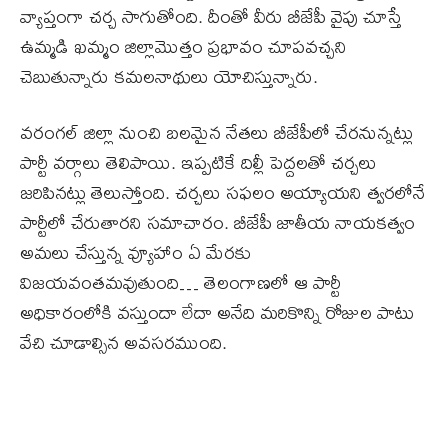
వ్యాప్తంగా చ‌ర్చ సాగుతోంది. దీంతో వీరు బీజేపీ వైపు చూస్తే
ఉమ్మడి ఖ‌మ్మం జిల్లామొత్తం ప్రభావం చూప‌వ‌చ్చని
చెబుతున్నారు కమలనాథులు యోచిస్తున్నారు.
వ‌రంగ‌ల్ జిల్లా నుంచి బలమైన నేతలు బీజేపీలో చేరనున్నట్లు
పార్టీ వర్గాలు తెలిపాయి. ఇప్పటికే దిల్లీ పెద్దలతో చర్చలు
జరిపినట్లు తెలుస్తోంది. చర్చలు సఫలం అయ్యాయని త్వరలోనే
పార్టీలో చేరుతారని సమాచారం. బీజేపీ జాతీయ నాయ‌క‌త్వం
అమ‌లు చేస్తున్న వ్యూహాం ఏ మేర‌కు
విజయవంతమవుతుంది… తెలంగాణలో ఆ పార్టీ
అధికారంలోకి వస్తుందా లేదా అనేది మరికొన్ని రోజుల పాటు
వేచి చూడాల్సిన అవసరముంది.