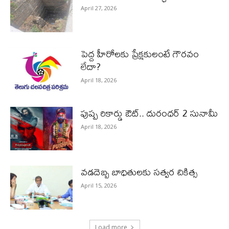
April 27, 2026
పెద్ద హీరోల‌కు ప్రేక్ష‌కులంటే గౌర‌వం
లేదా?
April 18, 2026
పుష్ప రికార్డు ఔట్‌.. దురంధ‌ర్ 2 సునామీ
April 18, 2026
వడదెబ్బ బాధితులకు సత్వర చికిత్స
April 15, 2026
Load more