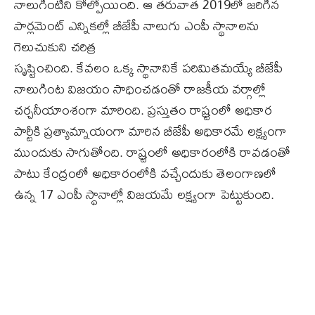
నాలుగింటిని కోల్పోయింది. ఆ తరువాత 2019లో జరిగిన
పార్లమెంట్‌ ఎన్నికల్లో బీజేపీ నాలుగు ఎంపీ స్థానాలను
గెలుచుకుని చరిత్ర
సృష్టించింది. కేవలం ఒక్క స్థానానికే పరిమితమయ్యే బీజేపీ
నాలుగింట విజయం సాధించడంతో రాజకీయ వర్గాల్లో
చర్చనీయాంశంగా మారింది. ప్రస్తుతం రాష్ర్టంలో అధికార
పార్టీకి ప్రత్యామ్నాయంగా మారిన బీజేపీ అధికారమే లక్ష్యంగా
ముందుకు సాగుతోంది. రాష్ర్టంలో అధికారంలోకి రావడంతో
పాటు కేంద్రంలో అధికారంలోకి వచ్చేందుకు తెలంగాణలో
ఉన్న 17 ఎంపీ స్థానాల్లో విజయమే లక్ష్యంగా పెట్టుకుంది.