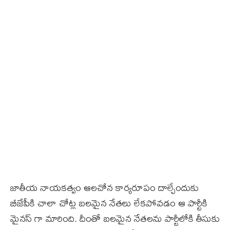
జాతీయ నాయకత్వం ఆలచోన కార్యరూపం దాల్చేందుకు
బీజేపీకి చాలా చోట్ల బల‌మైన నేత‌లు లేక‌పోవ‌డం ఆ పార్టీకి
మైన‌స్‌ గా మారింది. దీంతో బల‌మైన నేత‌ల‌ను పార్టీలోకి తీసుకు