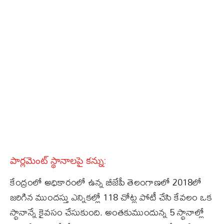
పార్లమెంట్ స్థానాలపై కన్ను:
కేంద్రంలో అధికారంలో ఉన్న బీజేపీ తెలంగాణలో 2018లో
జరిగిన ముందస్తు ఎన్నికల్లో 118 చోట్ల పోటీ చేసి కేవలం ఒక
స్థానాన్నే కైవసం చేసుకుంది. అంతకుముందున్న 5 స్థానాల్లో