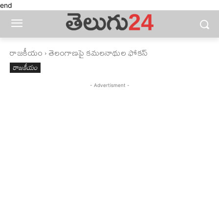
end
రాజకీయం
తెలంగాణపై కమలనాథుల ఫోకస్
రాజకీయం
- Advertisment -