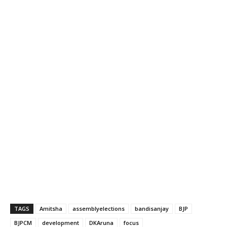
TAGS
Amitsha
assemblyelections
bandisanjay
BJP
BJPCM
development
DKAruna
focus