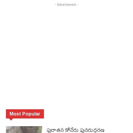
- Advertisment -
Most Popular
పురాత‌న కోనేరు పున‌రుద్ధ‌ర‌ణ