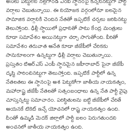
అస‌లు ప‌ట్టులేని న‌ల్లగొండ ఎంపీ స్థానంపై క‌న్నేసిన‌ట్టుగా పార్టీ
వర్గాలు చెబుతున్నాయి. ఈ నియోజ‌క వ‌ర్గంలోనూ బల‌మైన
సామాజిక వ‌ర్గానికి చెందిన నేత‌తో ఇప్పటికే చ‌ర్చలు జ‌రిపిన‌ట్టు
తెలుస్తోంది. ఢిల్లీ స్థాయిలో ప్రధానితో పాటు కేంద్ర మంత్రులు
కూడా స‌మావేశం అయిన‌ట్టుగా చ‌ర్చా సాగుతోంది. వీరితో
స‌మావేశం త‌రువాత ఆనేత కూడా బీజేపీలో చేరికకు
సానుకూలంగా ఉన్నట్టుగా ఢిల్లీ వ‌ర్గాలు చెబుతున్నాయి.
ప్రస్తుతం టిఆర్ఎస్ ఎంపీ స్థానమైన జ‌హీరాబాద్ పైనా బీజేపీ
దృష్టి సారించిన‌ట్టుగా తెలుస్తోంది. ఇప్పటికే పార్టీలో ఉన్న
నేత‌ల‌తలు ఈ స్థానంపై ఆశ పెట్టుకోగా జాతీయ నాయ‌క‌త్వం,
మ‌హారాష్ట్ర బీజేపీ నేత‌ల‌తో స‌త్సంబంధాలు ఉన్న నేత పార్టీ వైపు
చూస్తున్నట్టు సమాచారం. ప‌రిస్థితుల‌ను బ‌ట్టి బీజేపీలో చేరితే
ఆయ‌నకే టికెట్ ఇచ్చే యోచ‌న‌లో రాష్ర్ట నాయకత్వం ఉంది.
దీంతో ఉమ్మడి మెద‌క్ జిల్లాలో పార్టీ బలం పెరుగ‌తుంద‌ని
అంచ‌న‌లో జాతీయ నాయకత్వం ఉంది.