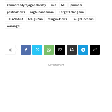
komatireddyrajagopalreddy
mla
MP
pmmodi
politicalnews
raghunandanrao
TargetTelangana
TELANGANA
telugu24in
telugu24news
ToughElections
warangal
- Advertisment -