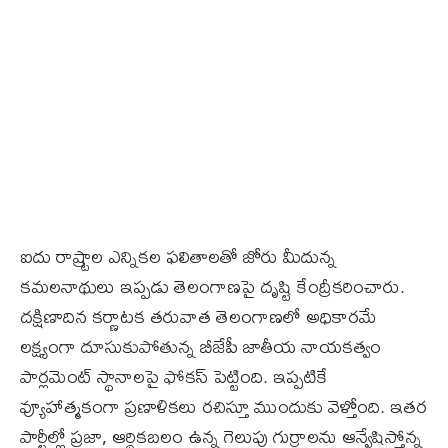
ఐదు రాష్ర్టాల ఎన్నికల ఫలితాలతో జోరు మీదున్న
కమలనాథులు ఇప్పడు తెలంగాణ‌పై దృష్టి కేంద్రీకరించారు.
దక్షిణాదిన కర్ణాటక తరువాత తెలంగాణలో అధికారమే
లక్ష్యంగా దూసుకుపోతున్న బీజేపీ జాతీయ నాయకత్వం
పార్లమెంట్‌ స్థానాలపై ఫోకస్‌ పెట్టింది. ఇప్పటికే
వ్యూహాత్మకంగా ప్రణాళికలు రచిస్తూ ముందుకు వెళ్తోంది. ఇత‌ర
పార్టీల్లో ప్రజా, ఆర్థికబలం ఉన్న గెలుపు గుర్రాలను ఆన్వేషిస్తోన్న