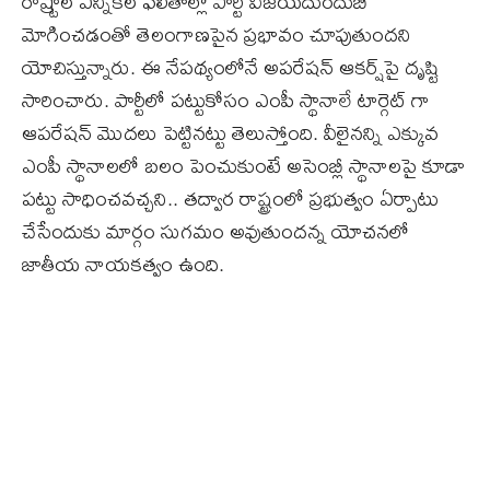
రాష్ర్టాల ఎన్నికల ఫలితాల్లో పార్టీ విజయదుందుబి
మోగించడంతో తెలంగాణపైన ప్రభావం చూపుతుందని
యోచిస్తున్నారు. ఈ నేపథ్యంలోనే అపరేషన్‌ ఆకర్ష్‌పై దృష్టి
సారించారు. పార్టీలో ప‌ట్టుకోసం ఎంపీ స్థానాలే టార్గెట్ గా
ఆప‌రేష‌న్ మొద‌లు పెట్టిన‌ట్టు తెలుస్తోంది. వీలైన‌న్ని ఎక్కువ
ఎంపీ స్థానాల‌లో బలం పెంచుకుంటే అసెంబ్లీ స్థానాలపై కూడా
ప‌ట్టు సాధించ‌వ‌చ్చని.. త‌ద్వార రాష్ట్రంలో ప్రభుత్వం ఏర్పాటు
చేసేందుకు మార్గం సుగ‌మం అవుతుంద‌న్న యోచనలో
జాతీయ నాయ‌క‌త్వం ఉంది.