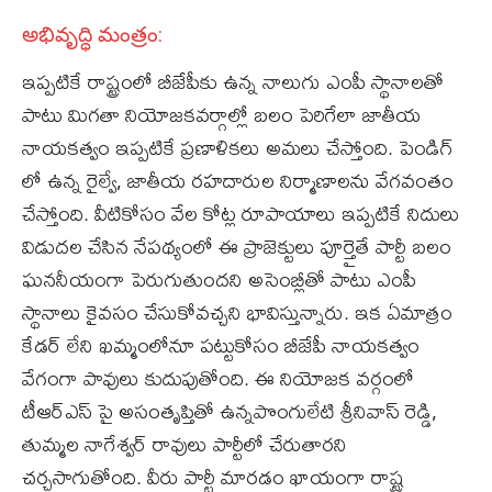
అభివృద్ధి మంత్రం:
ఇప్పటికే రాష్ట్రంలో బీజేపీకు ఉన్న నాలుగు ఎంపీ స్థానాలతో
పాటు మిగతా నియోజ‌కవర్గాల్లో బలం పెరిగేలా జాతీయ
నాయ‌క‌త్వం ఇప్పటికే ప్రణాళిక‌లు అమ‌లు చేస్తోంది. పెండిగ్
లో ఉన్న రైల్వే, జాతీయ ర‌హ‌దారుల నిర్మాణాల‌ను వేగ‌వంతం
చేస్తోంది. వీటికోసం వేల కోట్ల రూపాయాలు ఇప్పటికే నిదులు
విడుద‌ల చేసిన నేప‌థ్యంలో ఈ ప్రాజెక్టులు పూర్తైతే పార్టీ బలం
ఘ‌న‌నీయంగా పెరుగుతుంద‌ని అసెంబ్లీతో పాటు ఎంపీ
స్థానాలు కైవ‌సం చేసుకోవచ్చని భావిస్తున్నారు. ఇక ఏమాత్రం
కేడ‌ర్ లేని ఖ‌మ్మంలోనూ ప‌ట్టుకోసం బీజేపీ నాయ‌క‌త్వం
వేగంగా పావులు కుదుపుతోంది. ఈ నియోజ‌క వ‌ర్గంలో
టీఆర్ఎస్ పై అసంతృప్తితో ఉన్నపొంగులేటి శ్రీనివాస్ రెడ్డి,
తుమ్మల నాగేశ్వర్ రావులు పార్టీలో చేరుతార‌ని
చ‌ర్చసాగుతోంది. వీరు పార్టీ మార‌డం ఖాయంగా రాష్ట్ర