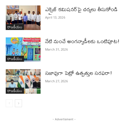
ఎక్సైజ్ క‌మిష‌న‌ర్‌పై చ‌ర్య‌లు తీసుకోండి
April 13, 2026
రాజకీయం
నేటి నుంచే అంగన్వాడీల‌కు ఒంటిపూట!
March 31, 2026
రాజకీయం
స‌జావుగా పెట్రో ఉత్ప‌త్తుల స‌ర‌ఫ‌రా!
March 27, 2026
రాజకీయం
- Advertisment -