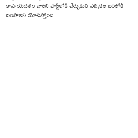
కాషాయదళం వారిని పార్టీలోకి చేర్చుకుని ఎన్నికల బరిలోకి
దింపాలని యోచిస్తోంది