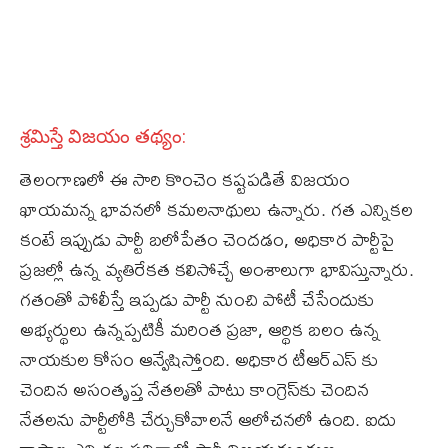
శ్రమిస్తే విజయం తథ్యం:
తెలంగాణ‌లో ఈ సారి కొంచెం కష్టపడితే విజయం
ఖాయమన్న భావనలో కమలనాథులు ఉన్నారు. గత ఎన్నికల
కంటే ఇప్పుడు పార్టీ బలోపేతం చెందడం, అధికార పార్టీపై
ప్రజల్లో ఉన్న వ్యతిరేకత కలిసోచ్చే అంశాలుగా భావిస్తున్నారు.
గతంతో పోలీస్తే ఇప్పడు పార్టీ నుంచి పోటీ చేసేందుకు
అభ్యర్థులు ఉన్నప్పటికీ మరింత ప్రజా, ఆర్థిక బలం ఉన్న
నాయకుల కోసం ఆన్వేషిస్తోంది. అధికార టీఆర్ఎస్ కు
చెందిన అసంతృప్త నేతలతో పాటు కాంగ్రెస్‌కు చెందిన
నేతలను పార్టీలోకి చేర్చుకోవాలనే ఆలోచనలో ఉంది. ఐదు