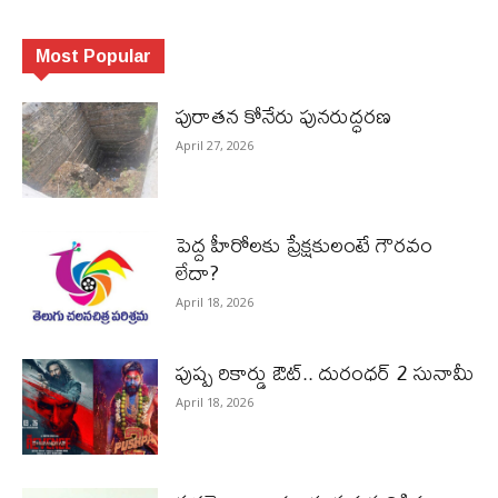
Most Popular
పురాత‌న కోనేరు పున‌రుద్ధ‌ర‌ణ
April 27, 2026
పెద్ద హీరోల‌కు ప్రేక్ష‌కులంటే గౌర‌వం
లేదా?
April 18, 2026
పుష్ప రికార్డు ఔట్‌.. దురంధ‌ర్ 2 సునామీ
April 18, 2026