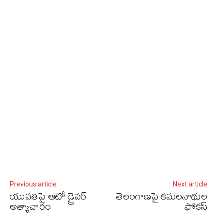
Previous article
Next article
యువతిపై ఆటో డ్రైవర్‌
తెలంగాణపై కమలనాథుల
అత్యాచారం
ఫోకస్