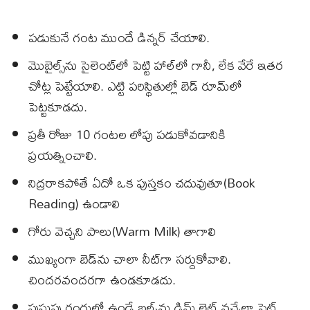
పడుకునే గంట ముందే డిన్నర్‌ చేయాలి.
మొబైల్స్‌ను సైలెంట్‌లో పెట్టి హాల్‌లో గానీ, లేక వేరే ఇతర
చోట్ల పెట్టేయాలి. ఎట్టి పరిస్థితుల్లో బెడ్‌ రూమ్‌లో
పెట్టకూడదు.
ప్రతీ రోజు 10 గంటల లోపు పడుకోవడానికి
ప్రయత్నించాలి.
నిద్రరాకపోతే ఏదో ఒక పుస్తకం చదువుతూ(Book
Reading) ఉండాలి
గోరు వెచ్చని పాలు(Warm Milk) తాగాలి
ముఖ్యంగా బెడ్‌ను చాలా నీట్‌గా సర్దుకోవాలి.
చిందరవందరగా ఉండకూడదు.
పుసుపు రంగులో ఉండే బల్బ్‌ను డిమ్‌ లైట్‌ వచ్చేలా సెట్‌