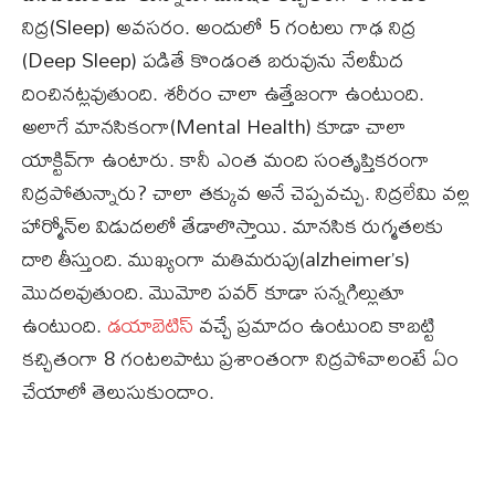
నిద్ర(Sleep) అవసరం. అందులో 5 గంటలు గాఢ నిద్ర
(Deep Sleep) పడితే కొండంత బరువును నేలమీద
దించినట్లవుతుంది. శరీరం చాలా ఉత్తేజంగా ఉంటుంది.
అలాగే మానసికంగా(Mental Health) కూడా చాలా
యాక్టివ్‌గా ఉంటారు. కానీ ఎంత మంది సంతృప్తికరంగా
నిద్రపోతున్నారు? చాలా తక్కువ అనే చెప్పవచ్చు. నిద్రలేమి వల్ల
హార్మోన్‌ల విడుదలలో తేడాలొస్తాయి. మానసిక రుగ్మతలకు
దారి తీస్తుంది. ముఖ్యంగా మతిమరుపు(alzheimer’s)
మొదలవుతుంది. మొమోరి పవర్‌ కూడా సన్నగిల్లుతూ
ఉంటుంది.
డయాబెటిస్‌
వచ్చే ప్రమాదం ఉంటుంది కాబట్టి
కచ్చితంగా 8 గంటలపాటు ప్రశాంతంగా నిద్రపోవాలంటే ఏం
చేయాలో తెలుసుకుందాం.