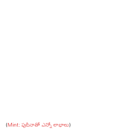
(
Mint: పుదీనాతో ఎన్నో లాభాలు
)