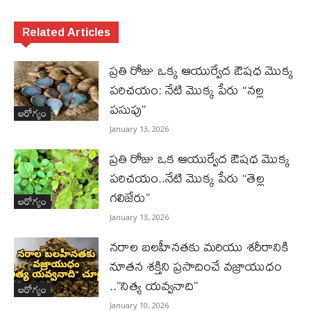
Related Articles
ప్రతి రోజు ఒక్క ఆయుర్వేద ఔషధ మొక్క
పరిచయం: నేటి మొక్క పేరు “నల్ల
పసుపు”
ఆరోగ్యం
January 13, 2026
ప్రతి రోజు ఒక ఆయుర్వేద ఔషధ మొక్క
పరిచయం..నేటి మొక్క పేరు “తెల్ల
గలిజేరు”
ఆరోగ్యం
January 13, 2026
నరాల బలహీనతకు మరియు శరీరానికి
నూతన శక్తిని ప్రసాదించే వజ్రాయుధం
..”నిత్య యవ్వనాది”
ఆరోగ్యం
January 10, 2026