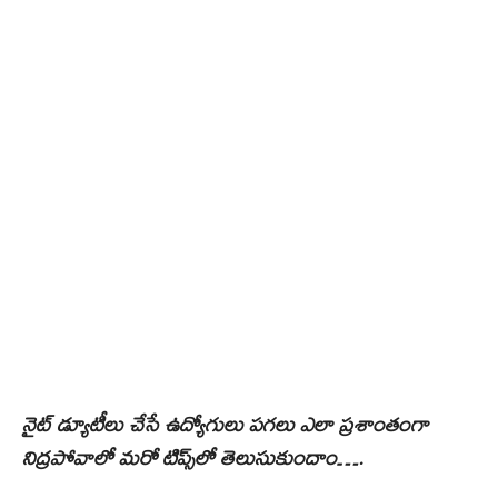
నైట్‌ డ్యూటీలు చేసే ఉద్యోగులు పగలు ఎలా ప్రశాంతంగా
నిద్రపోవాలో మరో టిప్స్‌లో తెలుసుకుందాం….