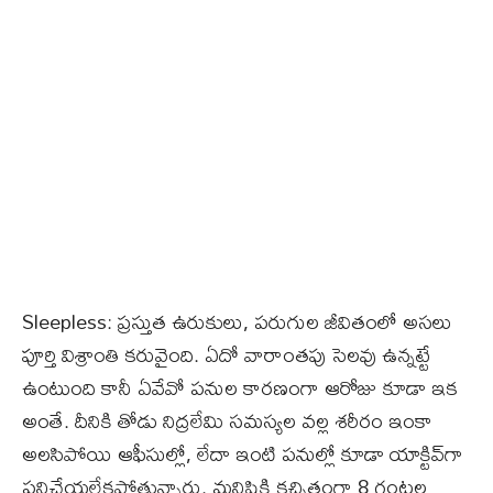
Sleepless: ప్రస్తుత ఉరుకులు, పరుగుల జీవితంలో అసలు
పూర్తి విశ్రాంతి కరువైంది. ఏదో వారాంతపు సెలవు ఉన్నట్టే
ఉంటుంది కానీ ఏవేవో పనుల కారణంగా ఆరోజు కూడా ఇక
అంతే. దీనికి తోడు నిద్రలేమి సమస్యల వల్ల శరీరం ఇంకా
అలసిపోయి ఆఫీసుల్లో, లేదా ఇంటి పనుల్లో కూడా యాక్టివ్‌గా
పనిచేయలేకపోతున్నారు. మనిషికి కచ్చితంగా 8 గంటల