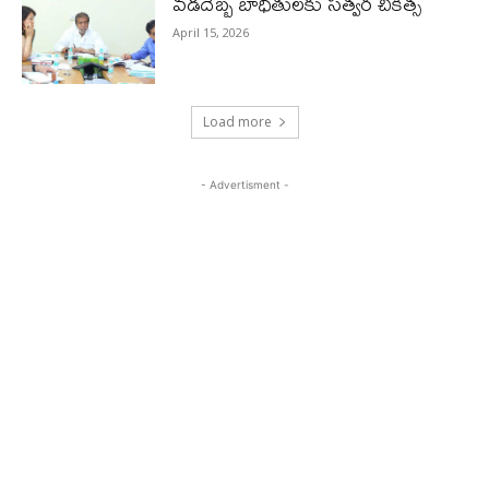
వడదెబ్బ బాధితులకు సత్వర చికిత్స
April 15, 2026
Load more
- Advertisment -