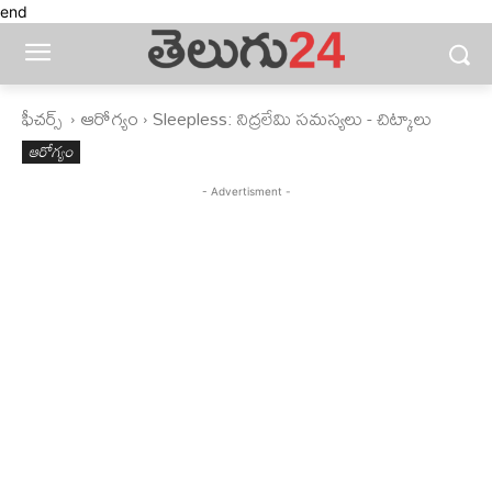
end
ఫీచ‌ర్స్ ‌
ఆరోగ్యం
Sleepless: నిద్రలేమి సమస్యలు - చిట్కాలు
ఆరోగ్యం
- Advertisment -