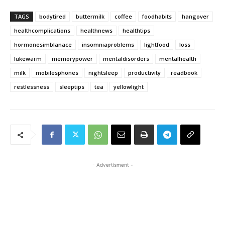
TAGS
bodytired
buttermilk
coffee
foodhabits
hangover
healthcomplications
healthnews
healthtips
hormonesimblanace
insomniaproblems
lightfood
loss
lukewarm
memorypower
mentaldisorders
mentalhealth
milk
mobilesphones
nightsleep
productivity
readbook
restlessness
sleeptips
tea
yellowlight
- Advertisment -