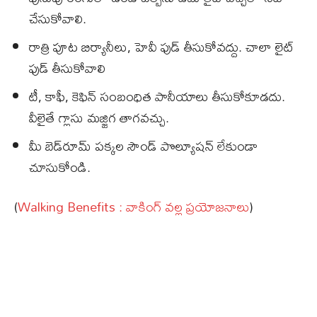
చేసుకోవాలి.
రాత్రి పూట బిర్యానీలు, హెవీ ఫుడ్‌ తీసుకోవద్దు. చాలా లైట్‌
ఫుడ్‌ తీసుకోవాలి
టీ, కాఫీ, కెఫిన్‌ సంబంధిత పానీయాలు తీసుకోకూడదు.
వీలైతే గ్లాసు మజ్జిగ తాగవచ్చు.
మీ బెడ్‌రూమ్‌ పక్కల సౌండ్‌ పొల్యూషన్‌ లేకుండా
చూసుకోండి.
(
Walking Benefits : వాకింగ్ వల్ల ప్రయోజనాలు
)