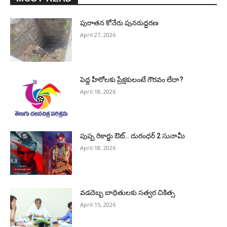
పురాత‌న కోనేరు పున‌రుద్ధ‌ర‌ణ
April 27, 2026
పెద్ద హీరోల‌కు ప్రేక్ష‌కులంటే గౌర‌వం లేదా?
April 18, 2026
పుష్ప రికార్డు ఔట్‌.. దురంధ‌ర్ 2 సునామీ
April 18, 2026
వడదెబ్బ బాధితులకు సత్వర చికిత్స
April 15, 2026