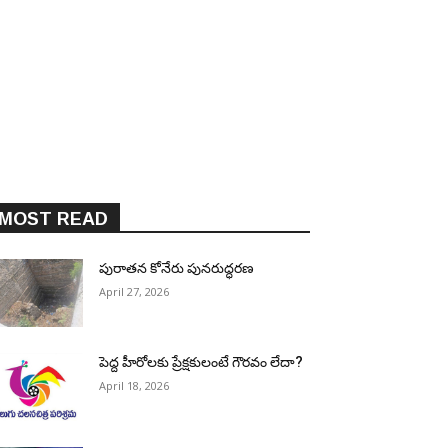
MOST READ
పురాత‌న కోనేరు పున‌రుద్ధ‌ర‌ణ
April 27, 2026
పెద్ద హీరోల‌కు ప్రేక్ష‌కులంటే గౌర‌వం లేదా?
April 18, 2026