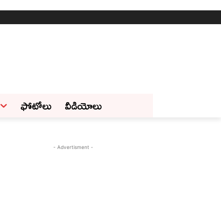
ఫోటోలు
వీడియోలు
- Advertisment -