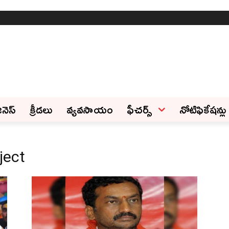
ినెస్‌
క్రీడలు
వ్యవసాయం
ఫీచ‌ర్స్ ‌
నోటిఫికేషన్లు
ject