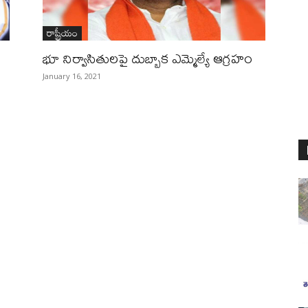
రాష్ట్రీయం
భూ నిర్వాసితులపై దుబ్బాక ఎమ్మెల్యే ఆగ్రహం
January 16, 2021