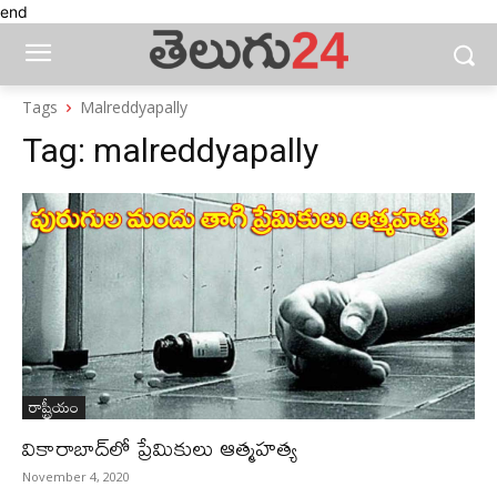
end
Tags
Malreddyapally
Tag:
malreddyapally
రాష్ట్రీయం
వికారాబాద్‌లో ప్రేమికులు ఆత్మహత్య
November 4, 2020