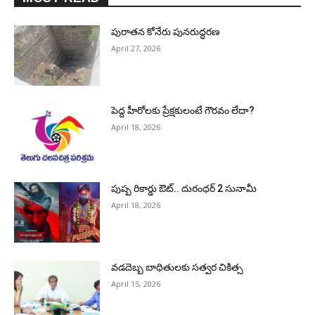
పురాత‌న కోనేరు పున‌రుద్ధ‌ర‌ణ
April 27, 2026
పెద్ద హీరోల‌కు ప్రేక్ష‌కులంటే గౌర‌వం లేదా?
April 18, 2026
పుష్ప రికార్డు ఔట్‌.. దురంధ‌ర్ 2 సునామీ
April 18, 2026
వడదెబ్బ బాధితులకు సత్వర చికిత్స
April 15, 2026