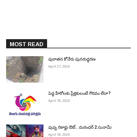
MOST READ
పురాత‌న కోనేరు పున‌రుద్ధ‌ర‌ణ
April 27, 2026
పెద్ద హీరోల‌కు ప్రేక్ష‌కులంటే గౌర‌వం లేదా?
April 18, 2026
పుష్ప రికార్డు ఔట్‌.. దురంధ‌ర్ 2 సునామీ
April 18, 2026