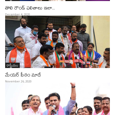
తొలి రౌండ్‌ ఫలితాలు ఇలా..
December 4, 2020
రాష్ట్రీయం
మేయర్ పీఠం మాదే
November 26, 2020