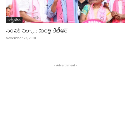
రాష్ట్రీయం
సెంచరీ పక్కా..: మంత్రి కేటీఆర్‌
November 23, 2020
- Advertisment -