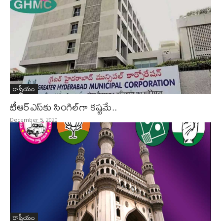
రాష్ట్రీయం
టీఆర్‌ఎస్‌కు సింగిల్‌గా కష్టమే..
December 5, 2020
రాష్ట్రీయం