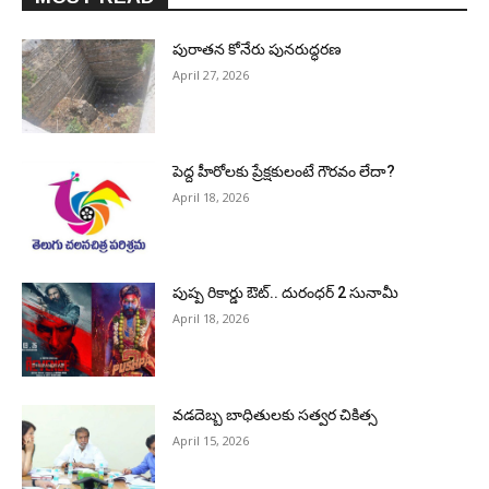
పురాత‌న కోనేరు పున‌రుద్ధ‌ర‌ణ
April 27, 2026
పెద్ద హీరోల‌కు ప్రేక్ష‌కులంటే గౌర‌వం లేదా?
April 18, 2026
పుష్ప రికార్డు ఔట్‌.. దురంధ‌ర్ 2 సునామీ
April 18, 2026
వడదెబ్బ బాధితులకు సత్వర చికిత్స
April 15, 2026