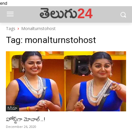
end
Tags
Monalturnstohost
Tag:
monalturnstohost
సినీమా
హోస్ట్‌గా మోనాల్‌..!
December 26, 2020