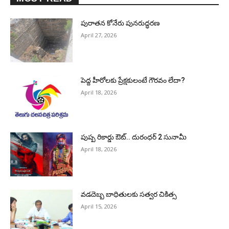
పురాత‌న కోనేరు పున‌రుద్ధ‌ర‌ణ
April 27, 2026
పెద్ద హీరోల‌కు ప్రేక్ష‌కులంటే గౌర‌వం లేదా?
April 18, 2026
పుష్ప రికార్డు ఔట్‌.. దురంధ‌ర్ 2 సునామీ
April 18, 2026
వడదెబ్బ బాధితులకు సత్వర చికిత్స
April 15, 2026