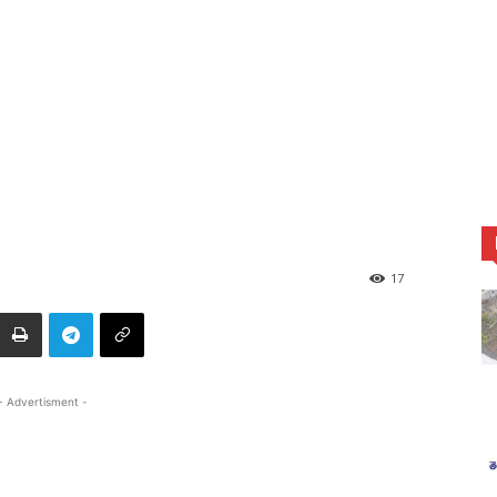
17
- Advertisment -