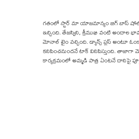
గ‌తంలో స్టార్ మా యాజ‌మాన్యం బిగ్ బాస్ షోలో పా
ఇచ్చింది. తేజ‌స్విని, శ్రీముఖి వంటి అందాల భామ‌
మోనాల్ టైం వ‌చ్చింది. డ్యాన్స్ ప్లస్ అంటూ ఓంక
క‌నిపించ‌నుంద‌నే టాక్ వినిపిస్తుంది. తాజా
కార్యక్రమంలో అమ్మడి పాత్ర ఏంట‌నే దానిపై పూర్త