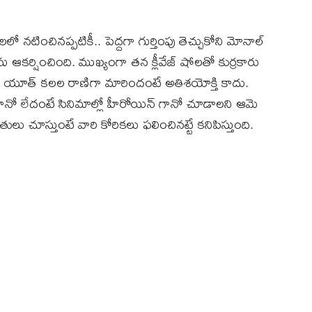
 న‌టించినప్పటికీ.. పెద్దగా గుర్తింపు తెచ్చుకోని మోనాల్
 ఆకర్షించింది. ముఖ్యంగా తన క్లీవేజ్‌ షోలతో కుర్రకారు
్‌ యూత్ క‌ల‌ల రాణిగా మారిందంటే అతిశయోక్తి కాదు.
‌గానో లేదంటే సినిమాల్లో హీరోయిన్‌ గానో చూడాల‌ని ఆమె
 చూస్తుంటే వారి కోరిక‌లు ఫ‌లించిన‌ట్టే క‌నిపిస్తుంది.