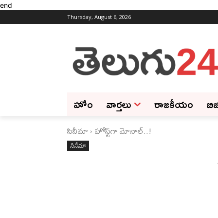
end
Thursday, August 6, 2026
హోం
వార్తలు
రాజకీయం
బిజ
సినీమా
హోస్ట్‌గా మోనాల్‌..!
సినీమా