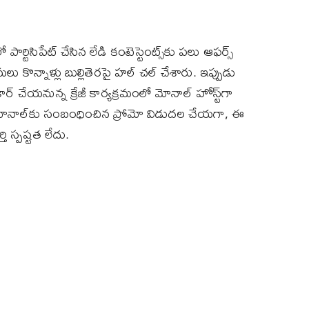
ర్టిసిపేట్ చేసిన లేడి కంటెస్టెంట్స్‌కు ప‌లు ఆఫ‌ర్స్
లు కొన్నాళ్లు బుల్లితెరపై హ‌ల్ చ‌ల్ చేశారు. ఇప్పుడు
ార్ చేయ‌నున్న క్రేజీ కార్యక్రమంలో మోనాల్ హోస్ట్‌గా
గా మోనాల్‌కు సంబంధించిన ప్రోమో విడుద‌ల చేయ‌గా, ఈ
ి స్పష్టత లేదు.