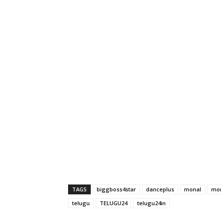
TAGS
biggboss4star
danceplus
monal
mon
telugu
TELUGU24
telugu24in