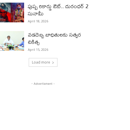
పుష్ప రికార్డు ఔట్‌.. దురంధ‌ర్ 2
సునామీ
April 18, 2026
వడదెబ్బ బాధితులకు సత్వర
చికిత్స
April 15, 2026
Load more
- Advertisment -