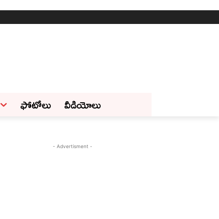
ఫోటోలు
వీడియోలు
- Advertisment -