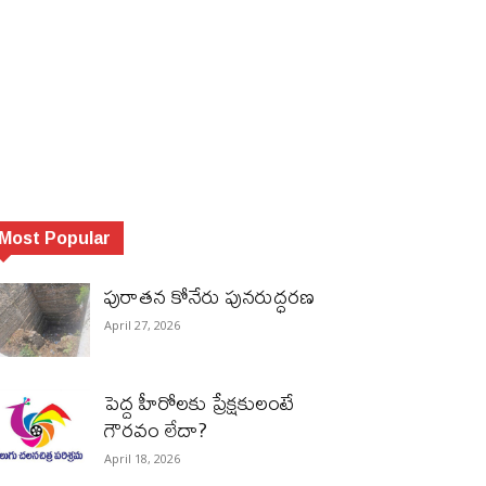
Most Popular
పురాత‌న కోనేరు పున‌రుద్ధ‌ర‌ణ
April 27, 2026
పెద్ద హీరోల‌కు ప్రేక్ష‌కులంటే
గౌర‌వం లేదా?
April 18, 2026