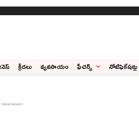
ినెస్‌
క్రీడలు
వ్యవసాయం
ఫీచ‌ర్స్ ‌
నోటిఫికేషన్లు
- Advertisment -