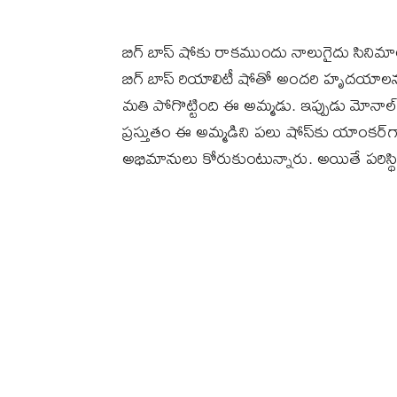
బిగ్ బాస్ షోకు రాక‌ముందు నాలుగైదు సినిమాలలో
బిగ్ బాస్‌ రియాలిటీ షోతో అంద‌రి హృద‌యాల‌ను
మతి పోగొట్టింది ఈ అమ్మడు. ఇప్పుడు మోనాల
ప్రస్తుతం ఈ అమ్మడిని ప‌లు షోస్‌కు యాంక‌ర్
అభిమానులు కోరుకుంటున్నారు. అయితే ప‌రిస్థితులు