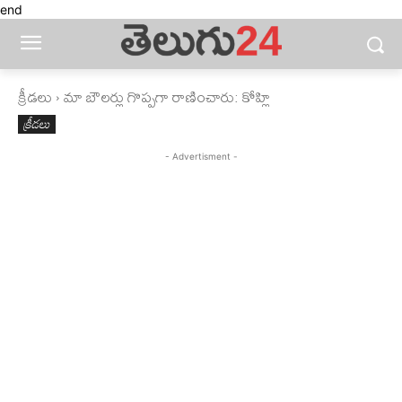
end
క్రీడలు
మా బౌలర్లు గొప్పగా రాణించారు: కోహ్లి
క్రీడలు
- Advertisment -