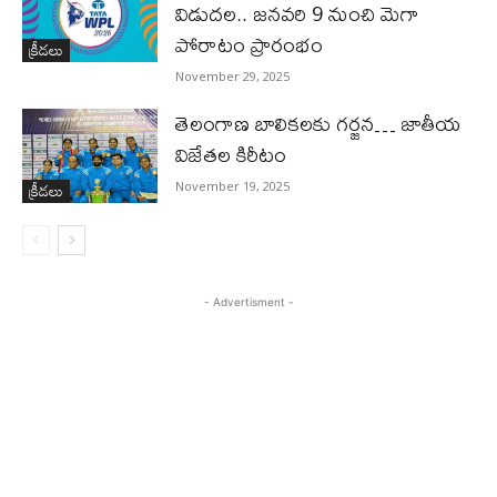
విడుదల.. జనవరి 9 నుంచి మెగా
పోరాటం ప్రారంభం
క్రీడలు
November 29, 2025
తెలంగాణ బాలికలకు గర్జన… జాతీయ
విజేతల కిరీటం
క్రీడలు
November 19, 2025
- Advertisment -