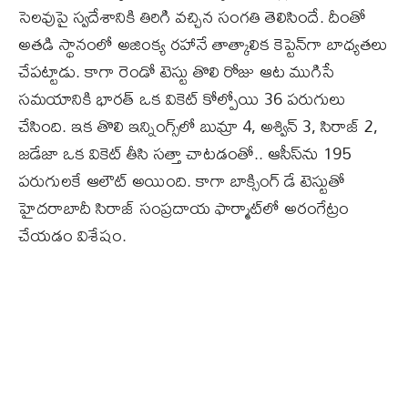
సెలవుపై స్వదేశానికి తిరిగి వచ్చిన సంగతి తెలిసిందే. దీంతో
అతడి స్థానంలో అజింక్య రహానే తాత్కాలిక కెప్టెన్‌గా బాధ్యతలు
చేపట్టాడు. కాగా రెండో టెస్టు తొలి రోజు ఆట ముగిసే
సమయానికి భారత్‌ ఒక వికెట్‌ కోల్పోయి 36 పరుగులు
చేసింది. ఇక తొలి ఇన్నింగ్స్‌లో బుమ్రా 4, అశ్విన్‌ 3, సిరాజ్‌ 2,
జడేజా ఒక వికెట్‌ తీసి సత్తా చాటడంతో.. ఆసీస్‌ను 195
పరుగులకే ఆలౌట్‌ అయింది. కాగా బాక్సింగ్‌ డే టెస్టుతో
హైదరాబాదీ సిరాజ్‌ సంప్రదాయ ఫార్మాట్‌లో అరంగేట్రం
చేయడం విశేషం.