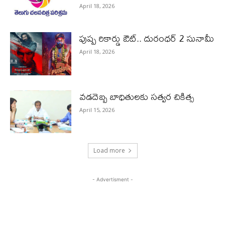
April 18, 2026
పుష్ప రికార్డు ఔట్‌.. దురంధ‌ర్ 2 సునామీ
April 18, 2026
వడదెబ్బ బాధితులకు సత్వర చికిత్స
April 15, 2026
Load more
- Advertisment -