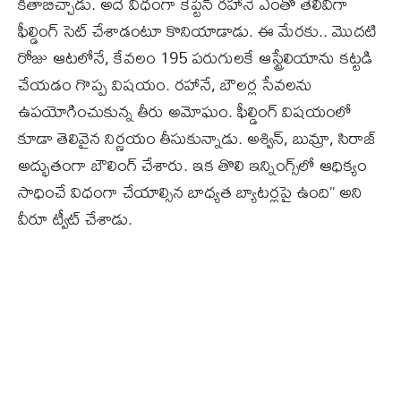
కితాబిచ్చాడు. అదే విధంగా కెప్టెన్‌ రహానే ఎంతో తెలివిగా
ఫీల్డింగ్‌ సెట్‌ చేశాడంటూ కొనియాడాడు. ఈ మేరకు.. మొదటి
రోజు ఆటలోనే, కేవలం 195 పరుగులకే ఆస్ట్రేలియాను కట్టడి
చేయడం గొప్ప విషయం. రహానే, బౌలర్ల సేవలను
ఉపయోగించుకున్న తీరు అమోఘం. ఫీల్డింగ్‌ విషయంలో
కూడా తెలివైన నిర్ణయం తీసుకున్నాడు. అశ్విన్‌, బుమ్రా, సిరాజ్‌
అద్భుతంగా బౌలింగ్‌ చేశారు. ఇక తొలి ఇన్నింగ్స్‌లో ఆధిక్యం
సాధించే విధంగా చేయాల్సిన బాధ్యత బ్యాటర్లపై ఉంది’’ అని
వీరూ ట్వీట్‌ చేశాడు.