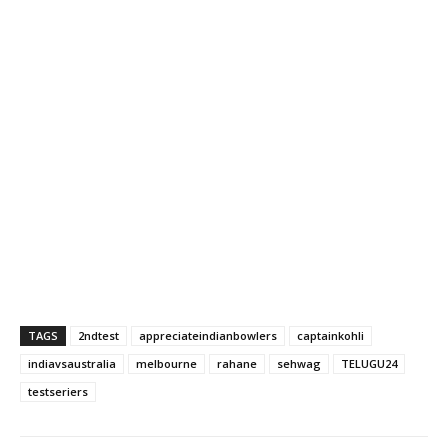
TAGS
2ndtest
appreciateindianbowlers
captainkohli
indiavsaustralia
melbourne
rahane
sehwag
TELUGU24
testseriers