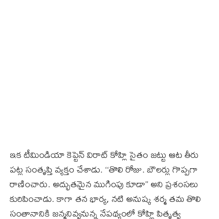
ఇక టీమిండియా కెప్టెన్‌ విరాట్‌ కోహ్లి సైతం జట్టు ఆట తీరు
పట్ల సంతృప్తి వ్యక్తం చేశాడు. ‘‘తొలి రోజు. బౌలర్లు గొప్పగా
రాణించారు. అద్భుతమైన ముగింపు కూడా’’ అని ప్రశంసలు
కురిపించాడు. కాగా తన భార్య, నటి అనుష్క శర్మ తమ తొలి
సంతానానికి జన్మనివ్వనున్న నేపథ్యంలో కోహ్లి పితృత్వ