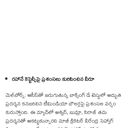
రహానే కెప్టెన్సీపై ప్రశంసలు కురిపించిన వీరూ
మెల్‌బోర్న్‌: ఆసీస్‌తో జరుగుతున్న బాక్సింగ్‌ డే టెస్టులో అద్భుత
ప్రదర్శన కనబరిచిన టీమిండియా బౌలర్లపై ప్రశంసల వర్షం
కురుస్తోంది. ఈ మ్యాచ్‌లో అశ్విన్‌, బుమ్రా, సిరాజ్‌ తమ
ప్రదర్శనతో ఆకట్టుకున్నారని మాజీ క్రికెటర్‌ వీరేంద్ర సెహ్వాగ్‌