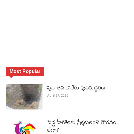
Most Popular
పురాత‌న కోనేరు పున‌రుద్ధ‌ర‌ణ
April 27, 2026
పెద్ద హీరోల‌కు ప్రేక్ష‌కులంటే గౌర‌వం
లేదా?