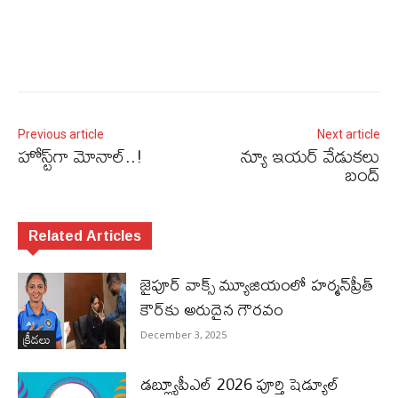
Previous article
Next article
హోస్ట్‌గా మోనాల్‌..!
న్యూ ఇయర్‌ వేడుకలు
బంద్‌
Related Articles
జైపూర్ వాక్స్ మ్యూజియంలో హర్మన్‌ప్రీత్
కౌర్‌కు అరుదైన గౌరవం
క్రీడలు
December 3, 2025
డబ్ల్యూపీఎల్ 2026 పూర్తి షెడ్యూల్