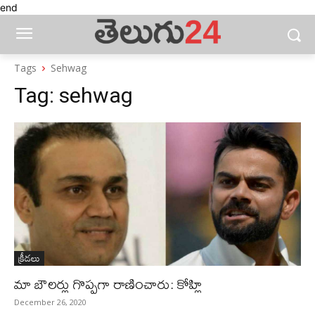
end
Tags
Sehwag
Tag:
sehwag
క్రీడలు
మా బౌలర్లు గొప్పగా రాణించారు: కోహ్లి
December 26, 2020