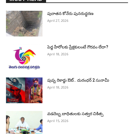
పురాత‌న కోనేరు పున‌రుద్ధ‌ర‌ణ
April 27, 2026
పెద్ద హీరోల‌కు ప్రేక్ష‌కులంటే గౌర‌వం లేదా?
April 18, 2026
పుష్ప రికార్డు ఔట్‌.. దురంధ‌ర్ 2 సునామీ
April 18, 2026
వడదెబ్బ బాధితులకు సత్వర చికిత్స
April 15, 2026