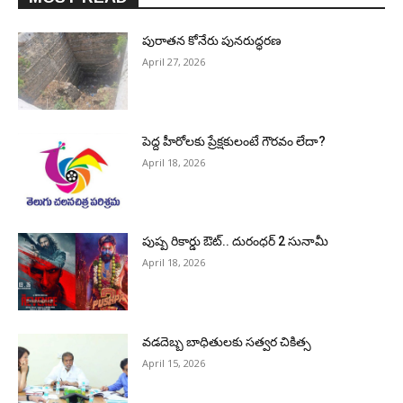
పురాత‌న కోనేరు పున‌రుద్ధ‌ర‌ణ
April 27, 2026
పెద్ద హీరోల‌కు ప్రేక్ష‌కులంటే గౌర‌వం లేదా?
April 18, 2026
పుష్ప రికార్డు ఔట్‌.. దురంధ‌ర్ 2 సునామీ
April 18, 2026
వడదెబ్బ బాధితులకు సత్వర చికిత్స
April 15, 2026