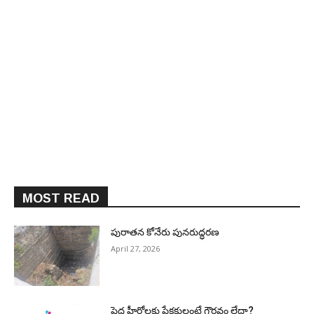
MOST READ
పురాత‌న కోనేరు పున‌రుద్ధ‌ర‌ణ
April 27, 2026
పెద్ద హీరోల‌కు ప్రేక్ష‌కులంటే గౌర‌వం లేదా?