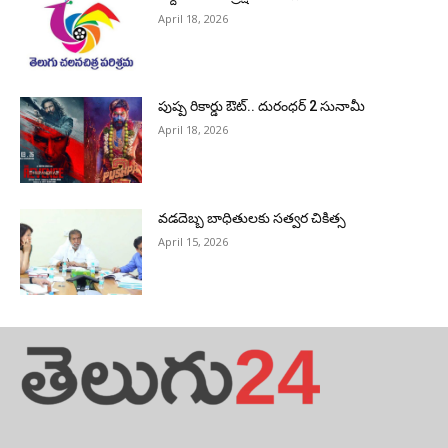
April 18, 2026
పుష్ప రికార్డు ఔట్‌.. దురంధ‌ర్ 2 సునామీ
April 18, 2026
వడదెబ్బ బాధితులకు సత్వర చికిత్స
April 15, 2026