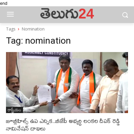
end
Tags
Nomination
Tag:
nomination
రాష్ట్రీయం
జూబ్లీహిల్స్‌ ఉప ఎన్నిక..బీజేపీ అభ్యర్థి లంకల దీపక్ రెడ్డి
నామినేషన్ దాఖలు