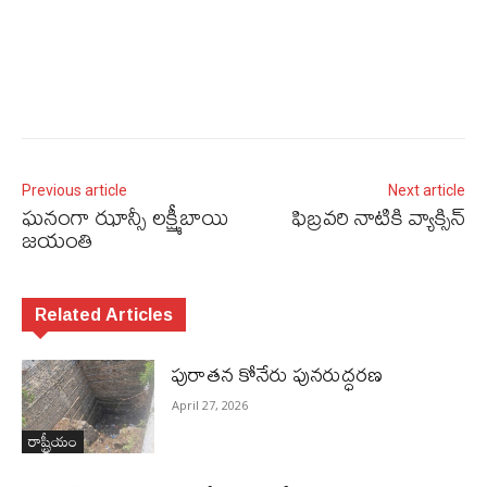
Previous article
Next article
ఘనంగా ఝాన్సీ లక్ష్మీబాయి
ఫిబ్రవరి నాటికి వ్యాక్సిన్‌
జయంతి
Related Articles
పురాత‌న కోనేరు పున‌రుద్ధ‌ర‌ణ
April 27, 2026
రాష్ట్రీయం