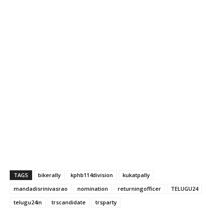
TAGS
bikerally
kphb114division
kukatpally
mandadisrinivasrao
nomination
returningofficer
TELUGU24
telugu24in
trscandidate
trsparty