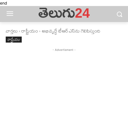
end
వార్తలు
రాష్ట్రీయం
అభివృద్ధే టీఆర్‌ఎస్‌ను గెలిపిస్తుంది
రాష్ట్రీయం
- Advertisment -