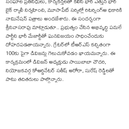
సంఘాల ప్రతినిధులు, కార్యకర్తలతో కలిసి భారీ ఎత్తున భారీ
బైక్ ర్యాలీ నిర్వహించి, మూసాపేట్ సర్కిల్లో రిటర్నింగ్అ ధికారికి
నామినేషన్ పత్రాలు అందజేశారు. ఈ సందర్భంగా
శ్రీనివాసరావు మాట్లాడుతూ.. ప్రభుత్వం చేసిన అభివృద్ధి పనులే
పార్టీని భారీ మేజార్టీతో ఘనవిజయం సాధించేందుకు
దోహదపడతాయన్నారు. గ్రేటర్‌లో టీఆర్‌ఎస్‌ కచ్చితంగా
100కు పైగా డివిజన్లు గెలుచుకోవడం ఖాయమన్నారు. ఈ
కార్యక్రమంలో డివిజన్ అధ్యక్షుడు సాయిబాబా చౌదరి,
నియోజకవర్గ కోఆర్డినేటర్ సతీష్ అరోరా, సురేష్ రెడ్డిలతో
పాటు తదితరులు పాల్గొన్నారు.