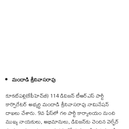
మందాడి శ్రీనివాసరావు
కూకట్‌పల్లి(కేపీహెచ్‌బీ) 114 డివిజన్ టీఆర్‌ఎస్‌ పార్టీ
కార్పొరేటర్ అభ్యర్థి మందాడి శ్రీనివాసరావు నామినేషన్
దాఖలు చేశారు. 9వ ఫేస్‌లో గల పార్టీ కార్యాలయం నుంచి
ముఖ్య నాయకులు, అభిమానులు, డివిజన్‌కు చెందిన వెల్ఫేర్‌