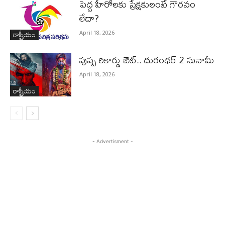
పెద్ద హీరోల‌కు ప్రేక్ష‌కులంటే గౌర‌వం
లేదా?
రాష్ట్రీయం
April 18, 2026
పుష్ప రికార్డు ఔట్‌.. దురంధ‌ర్ 2 సునామీ
April 18, 2026
రాష్ట్రీయం
- Advertisment -