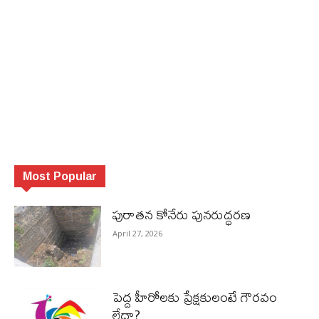
Most Popular
పురాత‌న కోనేరు పున‌రుద్ధ‌ర‌ణ
April 27, 2026
పెద్ద హీరోల‌కు ప్రేక్ష‌కులంటే గౌర‌వం
లేదా?