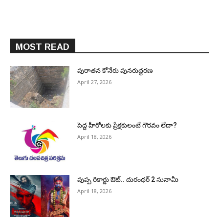
MOST READ
పురాత‌న కోనేరు పున‌రుద్ధ‌ర‌ణ
April 27, 2026
పెద్ద హీరోల‌కు ప్రేక్ష‌కులంటే గౌర‌వం లేదా?
April 18, 2026
పుష్ప రికార్డు ఔట్‌.. దురంధ‌ర్ 2 సునామీ
April 18, 2026