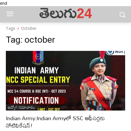
end
Tags
October
Tag:
october
ఉద్యోగ సమాచారం
Indian Army:Indian Armyలో SSC ఆఫీసర్లకు
నోటిఫికేషన్!