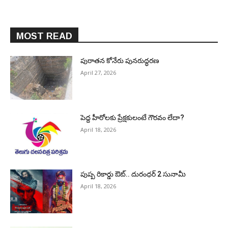
MOST READ
పురాత‌న కోనేరు పున‌రుద్ధ‌ర‌ణ
April 27, 2026
పెద్ద హీరోల‌కు ప్రేక్ష‌కులంటే గౌర‌వం లేదా?
April 18, 2026
పుష్ప రికార్డు ఔట్‌.. దురంధ‌ర్ 2 సునామీ
April 18, 2026