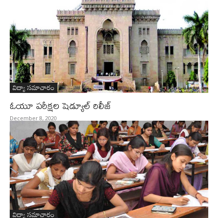
విద్యా సమాచారం
ఓయూ పరీక్షల షెడ్యూల్‌ రిలీజ్‌
December 8, 2020
విద్యా సమాచారం