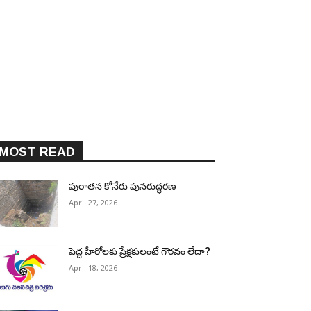
MOST READ
పురాత‌న కోనేరు పున‌రుద్ధ‌ర‌ణ
April 27, 2026
పెద్ద హీరోల‌కు ప్రేక్ష‌కులంటే గౌర‌వం లేదా?
April 18, 2026