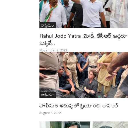
రాష్ట్రీయం
Rahul Jodo Yatra :మోడీ, కేసీఆర్ ఇద్దరూ
ఒక్కటే..
November 2, 2022
జాతీయం
పోలీసుల అదుపులో ప్రియాంక, రాహుల్‌
August 5, 2022