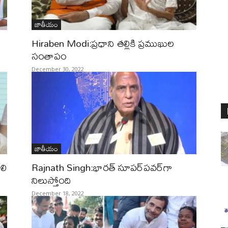
జాతీయం
Hiraben Modi:ప్రధాని తల్లికి ప్రముఖుల
సంతాపం
December 30, 2022
జాతీయం
లి
Rajnath Singh:భారత్ సూపర్‌పవర్‌గా
నిలుస్తోంది
December 18, 2022