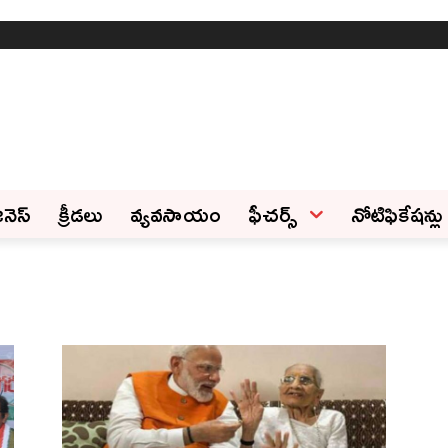
ినెస్‌
క్రీడలు
వ్యవసాయం
ఫీచ‌ర్స్ ‌
నోటిఫికేషన్లు