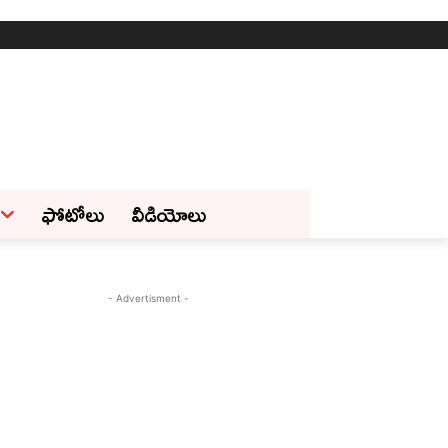
ఫోటోలు
వీడియోలు
- Advertisment -