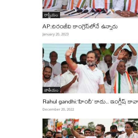
రాష్ట్రీయం
AP:చిరంజీవి కాంగ్రెస్‌లోనే ఉన్నారు
January 20, 2023
జాతీయం
Rahul gandhi:‘హిందీ’ కాదు.. ఇంగ్లీష్‌ కావా
December 20, 2022