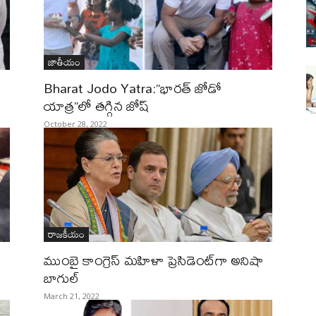
జాతీయం
Bharat Jodo Yatra:”భారత్ జోడో
యాత్ర”లో తగ్గిన జోష్
October 28, 2022
రాజకీయం
ముంబై కాంగ్రెస్‌ మహిళా ప్రెసిడెంట్‌గా అనిషా
బాగుల్‌
March 21, 2022