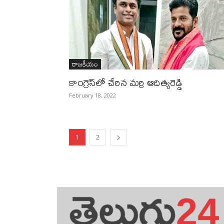
రాజకీయం
కాంగ్రెస్‌లో చేరిన మర్రి ఆదిత్యరెడ్డి
February 18, 2022
1
2