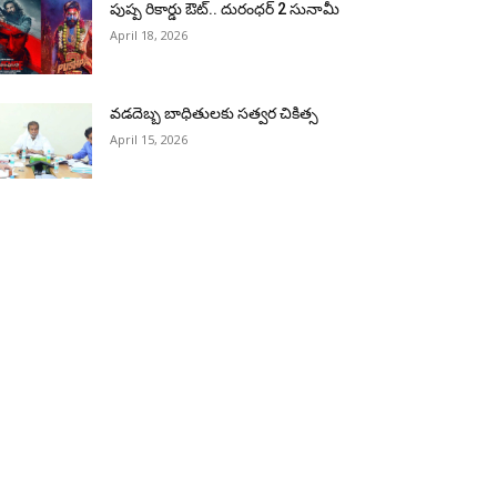
పుష్ప రికార్డు ఔట్‌.. దురంధ‌ర్ 2 సునామీ
April 18, 2026
వడదెబ్బ బాధితులకు సత్వర చికిత్స
April 15, 2026