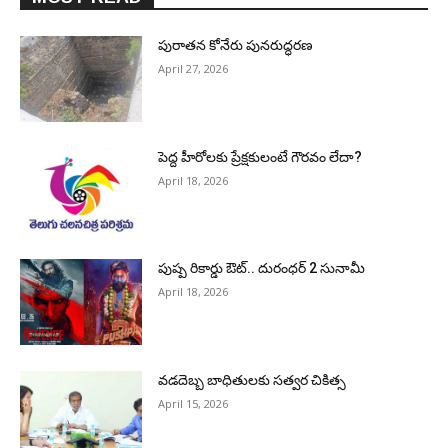
పురాత‌న కోనేరు పున‌రుద్ధ‌ర‌ణ
April 27, 2026
పెద్ద హీరోల‌కు ప్రేక్ష‌కులంటే గౌర‌వం లేదా?
April 18, 2026
పుష్ప రికార్డు ఔట్‌.. దురంధ‌ర్ 2 సునామీ
April 18, 2026
వడదెబ్బ బాధితులకు సత్వర చికిత్స
April 15, 2026