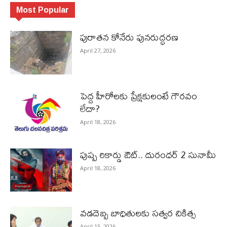
Most Popular
పురాత‌న కోనేరు పున‌రుద్ధ‌ర‌ణ
April 27, 2026
పెద్ద హీరోల‌కు ప్రేక్ష‌కులంటే గౌర‌వం
లేదా?
April 18, 2026
పుష్ప రికార్డు ఔట్‌.. దురంధ‌ర్ 2 సునామీ
April 18, 2026
వడదెబ్బ బాధితులకు సత్వర చికిత్స
April 15, 2026