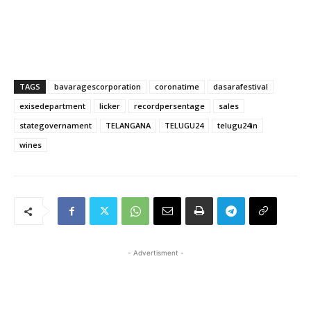
TAGS
bavaragescorporation
coronatime
dasarafestival
exisedepartment
licker
recordpersentage
sales
stategovernament
TELANGANA
TELUGU24
telugu24in
wines
- Advertisment -