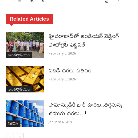
Related Articles
హైదరాబాద్‌లో ఇండియన్ వెడ్డింగ్
ఫొటోగ్రఫీ ఫెస్టివల్
అంతర్జాతీయం
February 3, 2026
పసిడి ధరలు పతనం
February 3, 2026
అంతర్జాతీయం
సామాన్యుడికి భారీ ఊరట..తగ్గనున్న
చమురు ధరలు.. !
బిజినెస్‌
January 6, 2026