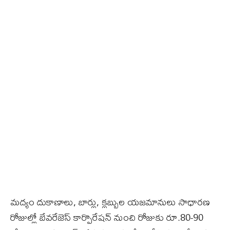
మద్యం దుకాణాలు, బార్లు, క్లబ్బుల యజమానులు సాధారణ
రోజుల్లో బేవరేజెస్‌ కార్పొరేషన్‌ నుంచి రోజుకు రూ.80-90