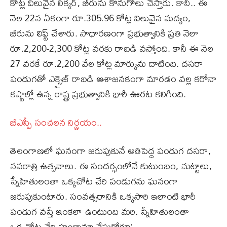
కోట్ల విలువైన లిక్కర్‌, బీరును కొనుగోలు చేస్తారు. కానీ.. ఈ
నెల 22న ఏకంగా రూ.305.96 కోట్ల విలువైన మద్యం,
బీరును లిఫ్ట్‌ చేశారు. సాధారణంగా ప్రభుత్వానికి ప్రతి నెలా
రూ.2,200-2,300 కోట్ల వరకు రాబడి వస్తోంది. కానీ ఈ నెల
27 వరకే రూ.2,200 వేల కోట్ల మార్కును దాటింది. దసరా
పండుగతో ఎక్సైజ్‌ రాబడి ఆశాజనకంగా మారడం వల్ల కరోనా
కష్టాల్లో ఉన్న రాష్ట్ర ప్రభుత్వానికి భారీ ఊరట కలిగింది.
బీఎస్పీ సంచలన నిర్ణయం..
తెలంగాణలో ఘనంగా జరుపుకునే అతిపెద్ద పండుగ దసరా,
నవరాత్రి ఉత్సవాలు. ఈ సందర్భంలోనే కుటుంబం, చుట్టాలు,
స్నేహితులంతా ఒక్కచోట చేరి పండుగను ఘనంగా
జరుపుకుంటారు. సంవత్సరానికి ఒక్కసారి ఇలాంటి భారీ
పండుగ వస్తే ఇంకెలా ఉంటుంది మరి. స్నేహితులంతా
ఒక్కచోట చేరి హంగామా చేసుకోరూ’.