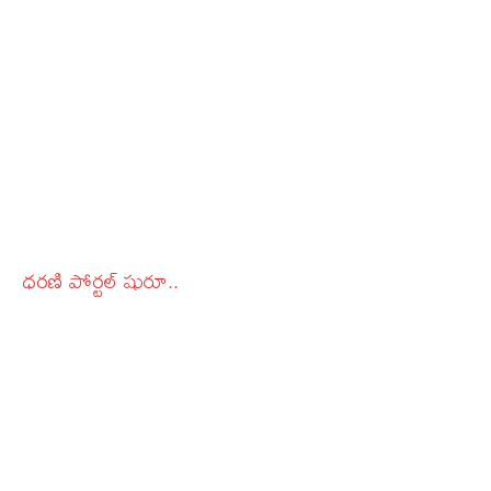
ధరణి పోర్టల్ షురూ..