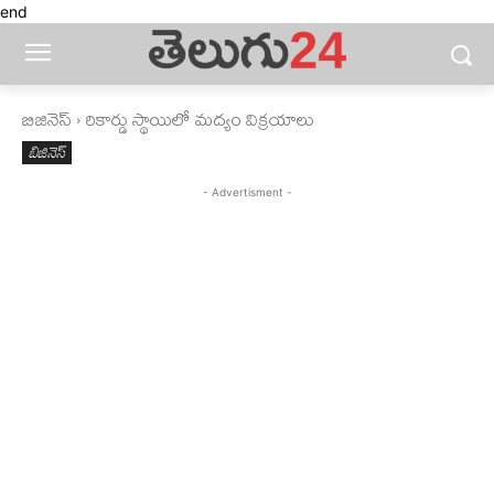
end
బిజినెస్‌
రికార్డు స్థాయిలో మద్యం విక్రయాలు
బిజినెస్‌
- Advertisment -