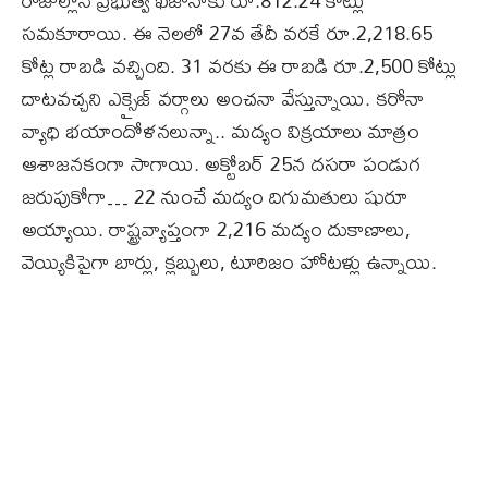
రోజుల్లోనే ప్రభుత్వ ఖజానాకు రూ.812.24 కోట్లు
సమకూరాయి. ఈ నెలలో 27వ తేదీ వరకే రూ.2,218.65
కోట్ల రాబడి వచ్చింది. 31 వరకు ఈ రాబడి రూ.2,500 కోట్లు
దాటవచ్చని ఎక్సైజ్‌ వర్గాలు అంచనా వేస్తున్నాయి. కరోనా
వ్యాధి భయాందోళనలున్నా.. మద్యం విక్రయాలు మాత్రం
ఆశాజనకంగా సాగాయి. అక్టోబర్‌ 25న దసరా పండుగ
జరుపుకోగా… 22 నుంచే మద్యం దిగుమతులు షురూ
అయ్యాయి. రాష్ట్రవ్యాప్తంగా 2,216 మద్యం దుకాణాలు,
వెయ్యికిపైగా బార్లు, క్లబ్బులు, టూరిజం హోటళ్లు ఉన్నాయి.