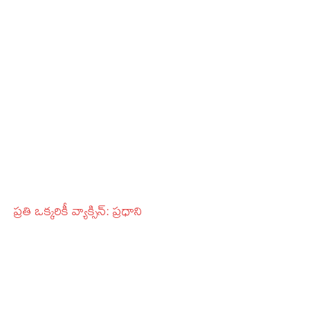
ప్రతి ఒక్కరికీ వ్యాక్సిన్‌: ప్రధాని