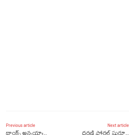
Previous article
Next article
థాంక్స్‌ అన్నయ్యా..
ధరణి పోర్టల్ షురూ..