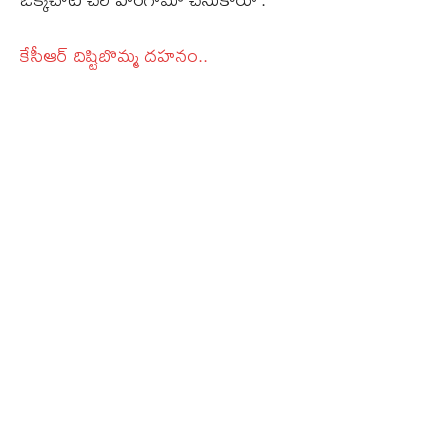
కేసీఆర్ దిష్టిబొమ్మ దహనం..