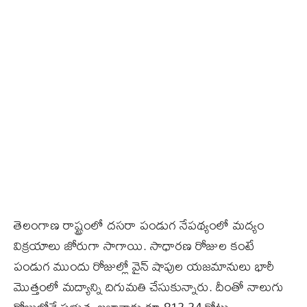
తెలంగాణ రాష్ట్రంలో దసరా పండుగ నేపథ్యంలో మద్యం
విక్రయాలు జోరుగా సాగాయి. సాధారణ రోజుల కంటే
పండుగ ముందు రోజుల్లో వైన్‌ షాపుల యజమానులు భారీ
మొత్తంలో మద్యాన్ని దిగుమతి చేసుకున్నారు. దీంతో నాలుగు