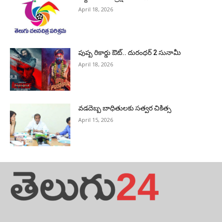
April 18, 2026
పుష్ప రికార్డు ఔట్‌.. దురంధ‌ర్ 2 సునామీ
April 18, 2026
వడదెబ్బ బాధితులకు సత్వర చికిత్స
April 15, 2026