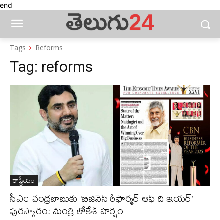
end
Tags
Reforms
Tag:
reforms
రాష్ట్రీయం
సీఎం చంద్రబాబుకు ‘బిజినెస్ రీఫార్మర్ ఆఫ్ ది ఇయర్’
పురస్కారం: మంత్రి లోకేశ్ హర్షం