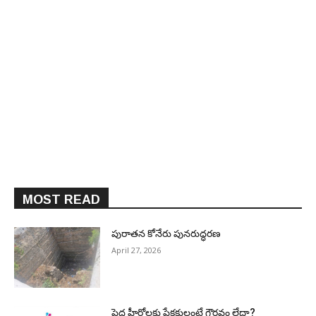
MOST READ
పురాత‌న కోనేరు పున‌రుద్ధ‌ర‌ణ
April 27, 2026
పెద్ద హీరోల‌కు ప్రేక్ష‌కులంటే గౌర‌వం లేదా?