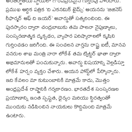
అంతర్జాతీయ స్థాయిలో గౌరవప్రదమైన గుర్తింపు పొందారు.
ప్రముఖ ఆర్థిక పత్రిక ‘ది ఎకనమిక్ టైమ్స్’ ఆయనను ‘బిజినెస్
రీఫార్మర్ ఆఫ్ ది ఇయర్’ అవార్డుతో సత్కరించింది. ఈ
పురస్కారం ద్వారా చంద్రబాబుకు తమ పాలనా నైపుణ్యాలు,
సంస్కరణాత్మక దృక్పథం, వ్యాపార పరిష్కారాలలో కృషిని
గుర్తించడం జరిగింది. ఈ సంచలన వార్తను రాష్ట్ర ఐటీ, మానవ
వనరుల శాఖ మంత్రి నారా లోకేశ్ తమ ట్విట్టర్ ఖాతా ద్వారా
అభిమానులతో పంచుకున్నారు. అవార్డు విషయాన్ని వెల్లడిస్తూ
లోకేశ్ హర్షం వ్యక్తం చేశారు. ఆయన పోస్ట్‌లో పేర్కొన్నారు.
ఇది కేవలం మా కుటుంబానికి మాత్రమే కాదు, మొత్తం
ఆంధ్రప్రదేశ్ రాష్ట్రానికి గర్వకారణం. భారతదేశ సంస్కరణల
ప్రయాణాన్ని ఇంత స్పష్టత, ధైర్యం మరియు స్థిరత్వంతో
ముందుకు నడిపించిన నాయకులు కొద్దిమంది మాత్రమే
ఉంటారు.