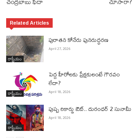
చంద్రబాబు ఫిదా
చూసారా?
Related Articles
పురాత‌న కోనేరు పున‌రుద్ధ‌ర‌ణ
April 27, 2026
రాష్ట్రీయం
పెద్ద హీరోల‌కు ప్రేక్ష‌కులంటే గౌర‌వం
లేదా?
రాష్ట్రీయం
April 18, 2026
పుష్ప రికార్డు ఔట్‌.. దురంధ‌ర్ 2 సునామీ
April 18, 2026
రాష్ట్రీయం