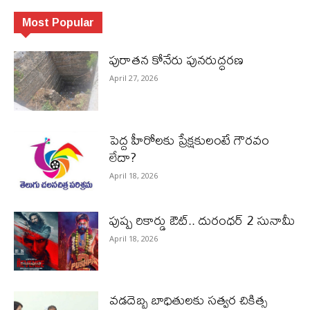
Most Popular
పురాత‌న కోనేరు పున‌రుద్ధ‌ర‌ణ
April 27, 2026
పెద్ద హీరోల‌కు ప్రేక్ష‌కులంటే గౌర‌వం
లేదా?
April 18, 2026
పుష్ప రికార్డు ఔట్‌.. దురంధ‌ర్ 2 సునామీ
April 18, 2026
వడదెబ్బ బాధితులకు సత్వర చికిత్స