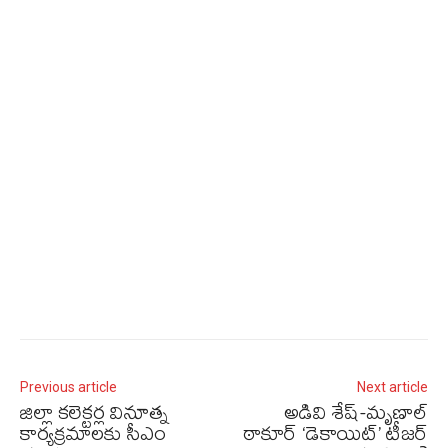
Previous article
Next article
జిల్లా కలెక్టర్ల వినూత్న
అడివి శేష్-మృణాల్
కార్యక్రమాలకు సీఎం
ఠాకూర్ ‘డెకాయిట్’ టీజర్