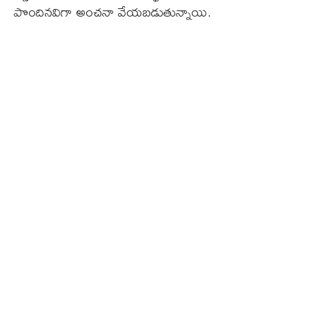
పొందినవిగా అంచనా వేయబడుతున్నాయి.