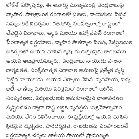
లోకేశ్ పేర్కొన్నట్టు, ఈ అవార్డు ముఖ్యమంత్రి చంద్రబాబుపై
వ్యాపార, పారిశ్రామిక రంగాలలో ప్రజలు, నాయకులు పెట్టిన
నమ్మకానికి నిదర్శనం. గత కొన్ని సంవత్సరాల్లో రాష్ట్రంలో
చేపట్టిన విధానాలు, ఆర్థిక మరియు ఇన్నోవేషన్ రంగాలలో
ప్రేరణాత్మక నిర్ణయాలు, వ్యాపార సౌకర్యాల పెంపు, పెట్టుబడుల
ఆకర్షణలో ఆయన చూపిన కృషి ఈ గుర్తింపుకు కారణమని
ఆయన అభిప్రాయపడ్డారు. చంద్రబాబు నాయుడు పాలనా
దార్శనికత, సంక్షేమాత్మక విధానాల అమలుపై ప్రత్యేక దృష్టి
పెట్టిన నాయకుడు. ఆయన ఏర్పాటు చేసిన ‘వ్యవసాయ, విద్య,
ఐటీ, వాణిజ్య మరియు పరిశ్రమల’ రంగాలలో జరిగిన
సంస్కరణలు, పెట్టుబడులకు అనుకూలమైన వాతావరణం
సృష్టించడం ద్వారా రాష్ట్ర ఆర్థిక వ్యవస్థకు మిశ్రమోత్సాహం
మరియు వేగం కలిగించాయి. ఈ ప్రక్రియల్లో ఆయన చూపిన
స్థిరమైన దృక్పథం, పారదర్శకత, రాబడులను పెంపొందించే
నిర్ణయాత్మక చర్యలు జాతీయ స్థాయిలో ప్రాముఖ్యత