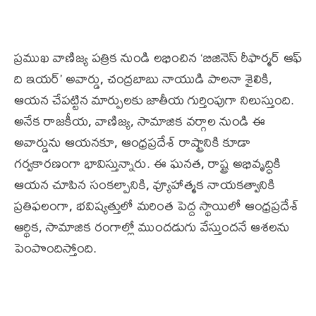
ప్రముఖ వాణిజ్య పత్రిక నుండి లభించిన ‘బిజినెస్ రీఫార్మర్ ఆఫ్
ది ఇయర్’ అవార్డు, చంద్రబాబు నాయుడి పాలనా శైలికి,
ఆయన చేపట్టిన మార్పులకు జాతీయ గుర్తింపుగా నిలుస్తుంది.
అనేక రాజకీయ, వాణిజ్య, సామాజిక వర్గాల నుండి ఈ
అవార్డును ఆయనకూ, ఆంధ్రప్రదేశ్ రాష్ట్రానికి కూడా
గర్వకారణంగా భావిస్తున్నారు. ఈ ఘనత, రాష్ట్ర అభివృద్ధికి
ఆయన చూపిన సంకల్పానికి, వ్యూహాత్మక నాయకత్వానికి
ప్రతిఫలంగా, భవిష్యత్తులో మరింత పెద్ద స్థాయిలో ఆంధ్రప్రదేశ్
ఆర్థిక, సామాజిక రంగాల్లో ముందడుగు వేస్తుందనే ఆశలను
పెంపొందిస్తోంది.