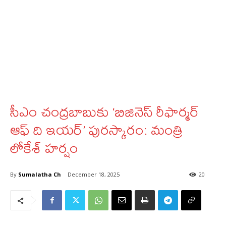
సీఎం చంద్రబాబుకు ‘బిజినెస్ రీఫార్మర్
ఆఫ్ ది ఇయర్’ పురస్కారం: మంత్రి
లోకేశ్ హర్షం
By
Sumalatha Ch
December 18, 2025
20