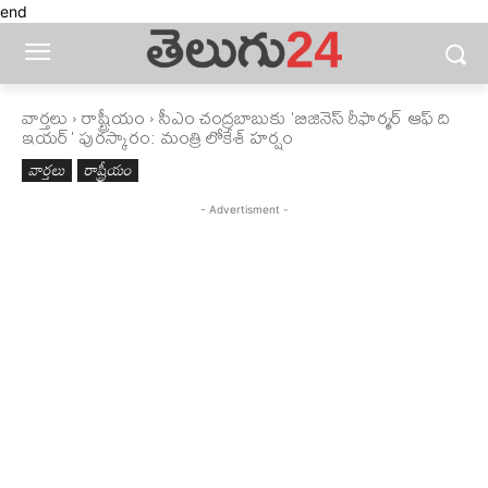
end
వార్తలు
రాష్ట్రీయం
సీఎం చంద్రబాబుకు 'బిజినెస్ రీఫార్మర్ ఆఫ్ ది
ఇయర్' పురస్కారం: మంత్రి లోకేశ్ హర్షం
వార్తలు
రాష్ట్రీయం
- Advertisment -