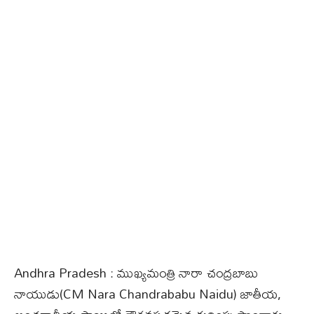
Andhra Pradesh : ముఖ్యమంత్రి నారా చంద్రబాబు
నాయుడు(CM Nara Chandrababu Naidu) జాతీయ,