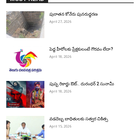
పురాత‌న కోనేరు పున‌రుద్ధ‌ర‌ణ
April 27, 2026
పెద్ద హీరోల‌కు ప్రేక్ష‌కులంటే గౌర‌వం లేదా?
April 18, 2026
పుష్ప రికార్డు ఔట్‌.. దురంధ‌ర్ 2 సునామీ
April 18, 2026
వడదెబ్బ బాధితులకు సత్వర చికిత్స
April 15, 2026