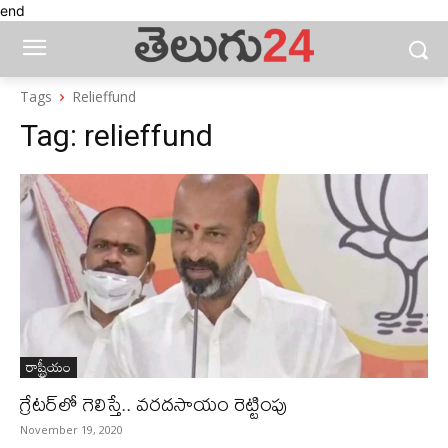
end
Tags
Relieffund
Tag:
relieffund
రాష్ట్రీయం
గ్రేటర్‌లో గెలిస్తే.. వరదసాయం రెట్టింపు
November 19, 2020