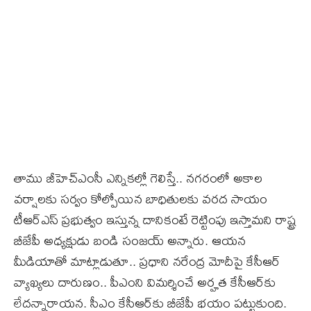
తాము జీహెచ్‌ఎంసీ ఎన్నికల్లో గెలిస్తే.. నగరంలో అకాల
వర్షాలకు సర్వం కోల్పోయిన బాధితులకు వరద సాయం
టీఆర్‌ఎస్‌ ప్రభుత్వం ఇస్తున్న దానికంటే రెట్టింపు ఇస్తామని రాష్ట్ర
బీజేపీ అధ్యక్షుడు బండి సంజయ్‌ అన్నారు. ఆయన
మీడియాతో మాట్లాడుతూ.. ప్రధాని నరేంద్ర మోదీపై కేసీఆర్‌
వ్యాఖ్యలు దారుణం.. పీఎంని విమర్శించే అర్హత కేసీఆర్‌కు
లేదన్నారాయన. సీఎం కేసీఆర్‌కు బీజేపీ భయం పట్టుకుంది.