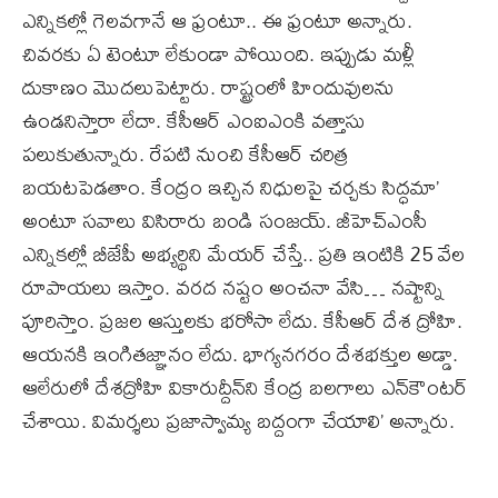
ఎన్నికల్లో గెలవగానే ఆ ఫ్రంటూ.. ఈ ఫ్రంటూ అన్నారు.
చివరకు ఏ టెంటూ లేకుండా పోయింది. ఇప్పుడు మళ్లీ
దుకాణం మొదలుపెట్టారు. రాష్ట్రంలో హిందువులను
ఉండనిస్తారా లేదా. కేసీఆర్‌ ఎంఐఎంకి వత్తాసు
పలుకుతున్నారు. రేపటి నుంచి కేసీఆర్‌ చరిత్ర
బయటపెడతాం. కేంద్రం ఇచ్చిన నిధులపై చర్చకు సిద్ధమా’
అంటూ సవాలు విసిరారు బండి సంజయ్‌. జీహెచ్‌ఎంసీ
ఎన్నికల్లో బీజేపీ అభ్యర్థిని మేయర్ చేస్తే.. ప్రతి ఇంటికి 25 వేల
రూపాయలు ఇస్తాం. వరద నష్టం అంచనా వేసి… నష్టాన్ని
పూరిస్తాం. ప్రజల ఆస్తులకు భరోసా లేదు. కేసీఆర్ దేశ ద్రోహి.
ఆయనకి ఇంగితజ్ఞానం లేదు. భాగ్యనగరం దేశభక్తుల అడ్డా.
ఆలేరులో దేశద్రోహి వికారుద్దీన్‌ని కేంద్ర బలగాలు ఎన్‌కౌంటర్
చేశాయి. విమర్శలు ప్రజాస్వామ్య బద్దంగా చేయాలి’ అన్నారు.