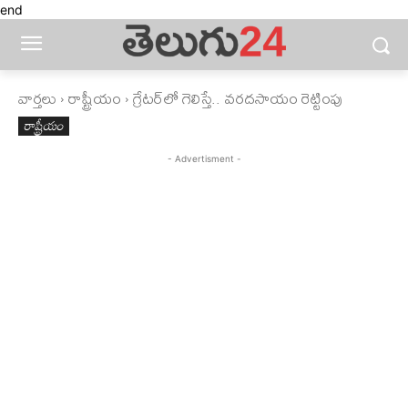
end
వార్తలు
రాష్ట్రీయం
గ్రేటర్‌లో గెలిస్తే.. వరదసాయం రెట్టింపు
రాష్ట్రీయం
- Advertisment -