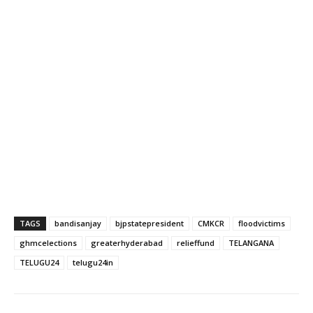
TAGS
bandisanjay
bjpstatepresident
CMKCR
floodvictims
ghmcelections
greaterhyderabad
relieffund
TELANGANA
TELUGU24
telugu24in