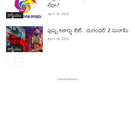
లేదా?
రాష్ట్రీయం
April 18, 2026
పుష్ప రికార్డు ఔట్‌.. దురంధ‌ర్ 2 సునామీ
April 18, 2026
రాష్ట్రీయం
- Advertisment -