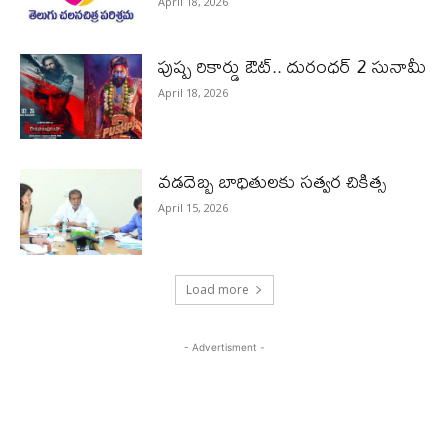
April 18, 2026
పుష్ప రికార్డు ఔట్‌.. దురంధ‌ర్ 2 సునామీ
April 18, 2026
వడదెబ్బ బాధితులకు సత్వర చికిత్స
April 15, 2026
Load more
- Advertisment -