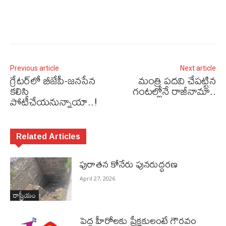
Previous article
Next article
గ్రేటర్‌లో బీజేపీ-జనసేన
మంత్రి పదవి చేపట్టిన
కలిసి
గంటల్లోనే రాజీనామా..
పోటీచేయనున్నాయా..!
Related Articles
పురాత‌న కోనేరు పున‌రుద్ధ‌ర‌ణ
April 27, 2026
రాష్ట్రీయం
పెద్ద హీరోల‌కు ప్రేక్ష‌కులంటే గౌర‌వం