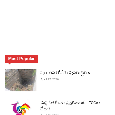
Most Popular
పురాత‌న కోనేరు పున‌రుద్ధ‌ర‌ణ
April 27, 2026
పెద్ద హీరోల‌కు ప్రేక్ష‌కులంటే గౌర‌వం
లేదా?