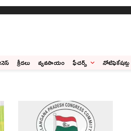
ినెస్‌
క్రీడలు
వ్యవసాయం
ఫీచ‌ర్స్ ‌
నోటిఫికేషన్లు