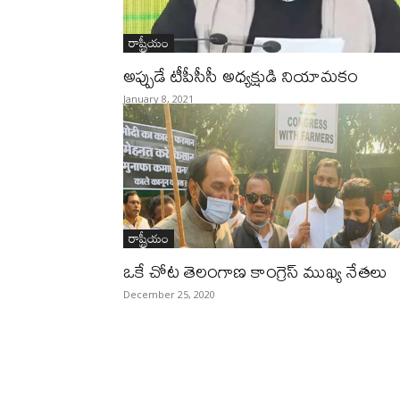
రాష్ట్రీయం
అప్పుడే టీపీసీసీ అధ్యక్షుడి నియామకం
January 8, 2021
రాష్ట్రీయం
ఒకే చోట తెలంగాణ కాంగ్రెస్‌ ముఖ్య నేతలు
December 25, 2020