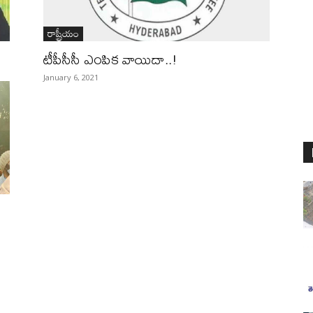
రాష్ట్రీయం
టీపీసీసీ ఎంపిక వాయిదా..!
January 6, 2021