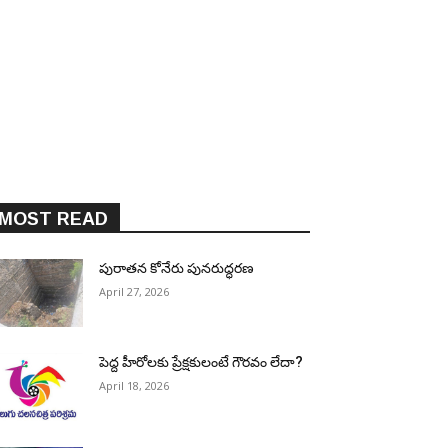
MOST READ
పురాత‌న కోనేరు పున‌రుద్ధ‌ర‌ణ
April 27, 2026
పెద్ద హీరోల‌కు ప్రేక్ష‌కులంటే గౌర‌వం లేదా?
April 18, 2026