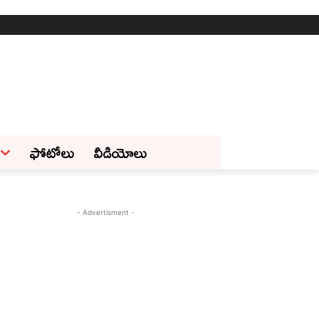
ఫోటోలు
వీడియోలు
- Advertisment -