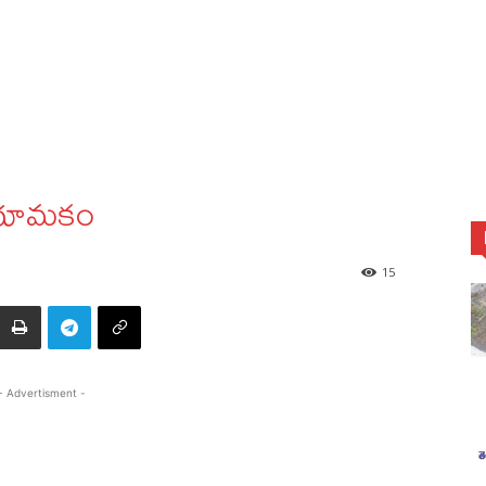
 నియామకం
15
- Advertisment -