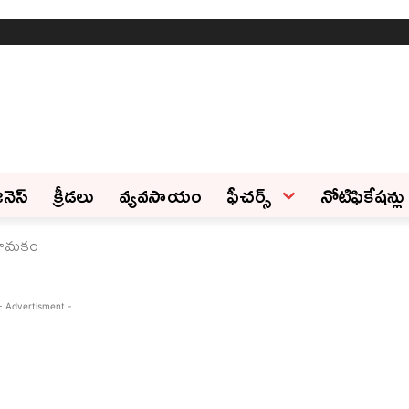
ినెస్‌
క్రీడలు
వ్యవసాయం
ఫీచ‌ర్స్ ‌
నోటిఫికేషన్లు
నియామకం
- Advertisment -