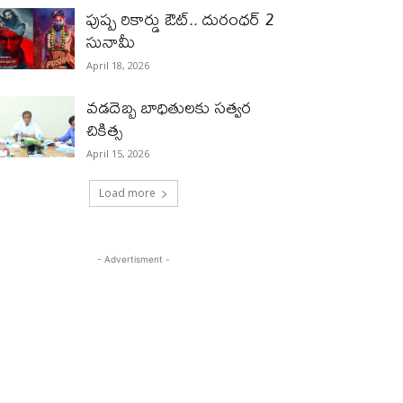
పుష్ప రికార్డు ఔట్‌.. దురంధ‌ర్ 2
సునామీ
April 18, 2026
వడదెబ్బ బాధితులకు సత్వర
చికిత్స
April 15, 2026
Load more
- Advertisment -