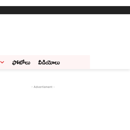
ఫోటోలు
వీడియోలు
- Advertisment -