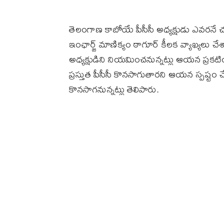
తెలంగాణ కాబోయే పీసీసీ అధ్యక్షుడు ఎవరనే చర
ఇంఛార్జ్ మాణిక్యం ఠాగూర్ కీలక వ్యాఖ్యలు చేశా
అధ్యక్షుడిని నియమించనున్నట్లు ఆయన ప్రకట
ప్రస్తుత పీసీసీ కొనసాగుతారని ఆయన స్పష్టం చేశార
కొనసాగనున్నట్లు తెలిపారు.