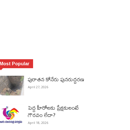
Most Popular
పురాత‌న కోనేరు పున‌రుద్ధ‌ర‌ణ
April 27, 2026
పెద్ద హీరోల‌కు ప్రేక్ష‌కులంటే
గౌర‌వం లేదా?
April 18, 2026