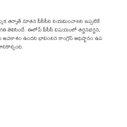
ఎన్నిక తర్వాతే నూతన పీసీసీని నియమించాలని ఇప్పటికే
గతి తెలిసిందే. ఈలోపే పీసీసీ విషయంలో తర్జనభర్జన,
చేసే అవకాశం ఉందని భావించిన కాంగ్రెస్ అధిష్టానం ఉప
నికొచ్చింది.