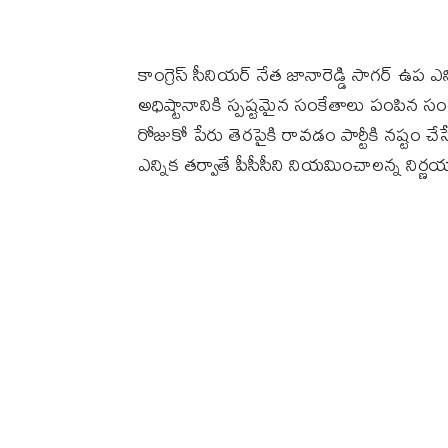
కాంగ్రెస్ సీనియర్ నేత జానారెడ్డి సాగర్ ఉప 
అధిష్టానానికి స్పష్టమైన సంకేతాలు పంపిన సం
రోజుకో పేరు తెరపైకి రావడం పార్టీకి నష్టం 
ఎన్నిక తర్వాతే పీసీసీని నియమించాలన్న నిర్ణయా