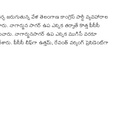
్చ జరుగుతున్న వేళ తెలంగాణ కాంగ్రెస్ పార్టీ వ్యవహారాల
రు. నాగార్జున సాగర్ ఉప ఎన్నిక తర్వాతే కొత్త పీసీసీ
ించారు. నాగార్జునసాగర్ ఉప ఎన్నిక ముగిసే వరకూ
ు. పీసీసీ చీఫ్‌గా ఉత్తమ్, రేవంత్‌ వర్కింగ్ ప్రెసిడెంట్‌గా