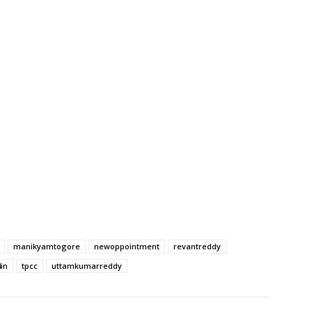
manikyamtogore
newoppointment
revantreddy
in
tpcc
uttamkumarreddy