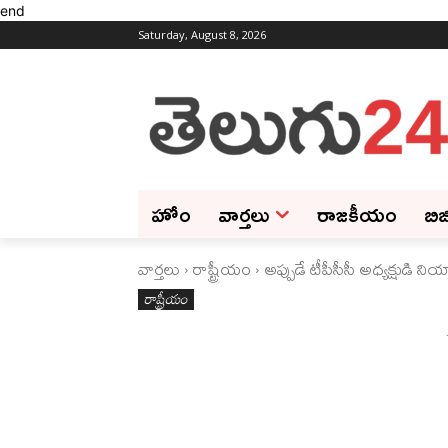
end
Saturday, August 8, 2026
హోం
వార్తలు
రాజకీయం
బిజ
వార్తలు
రాష్ట్రీయం
అప్పుడే టీపీసీసీ అధ్యక్షుడి 
రాష్ట్రీయం