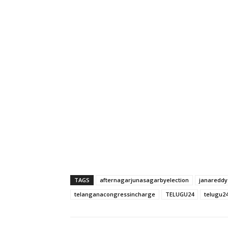
TAGS
afternagarjunasagarbyelection
janareddy
telanganacongressincharge
TELUGU24
telugu24