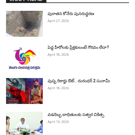
పురాత‌న కోనేరు పున‌రుద్ధ‌ర‌ణ
April 27, 2026
పెద్ద హీరోల‌కు ప్రేక్ష‌కులంటే గౌర‌వం లేదా?
April 18, 2026
పుష్ప రికార్డు ఔట్‌.. దురంధ‌ర్ 2 సునామీ
April 18, 2026
వడదెబ్బ బాధితులకు సత్వర చికిత్స
April 15, 2026