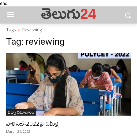
end
Tags
Reviewing
Tag:
reviewing
విద్యా సమాచారం
పాలిసెట్‌-2022పై సమీక్ష
March 21, 2022