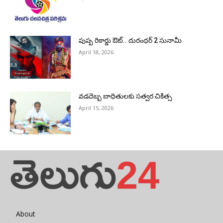
పుష్ప రికార్డు ఔట్‌.. దురంధ‌ర్ 2 సునామీ
April 18, 2026
వడదెబ్బ బాధితులకు సత్వర చికిత్స
April 15, 2026
About