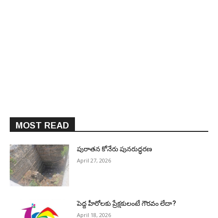
MOST READ
పురాత‌న కోనేరు పున‌రుద్ధ‌ర‌ణ
April 27, 2026
పెద్ద హీరోల‌కు ప్రేక్ష‌కులంటే గౌర‌వం లేదా?
April 18, 2026