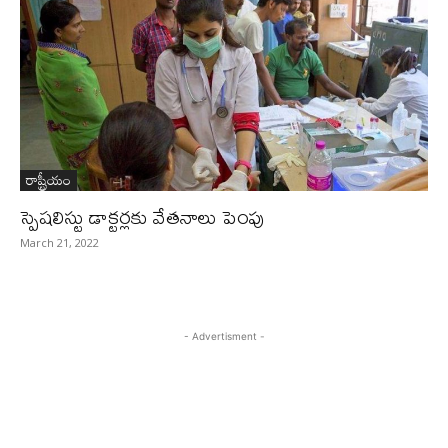
రాష్ట్రీయం
స్పెషలిస్టు డాక్టర్లకు వేతనాలు పెంపు
March 21, 2022
- Advertisment -