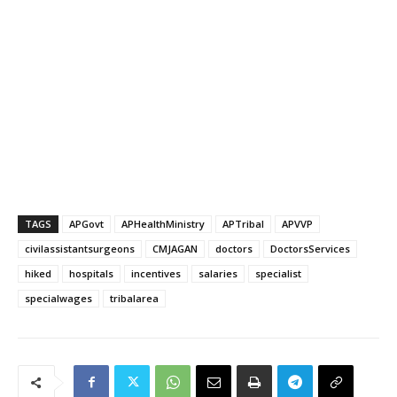
TAGS
APGovt
APHealthMinistry
APTribal
APVVP
civilassistantsurgeons
CMJAGAN
doctors
DoctorsServices
hiked
hospitals
incentives
salaries
specialist
specialwages
tribalarea