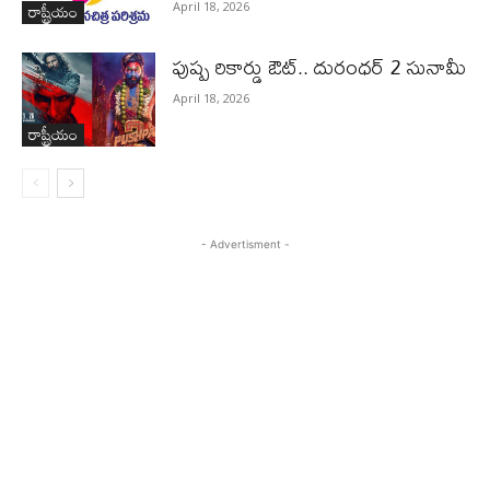
రాష్ట్రీయం
April 18, 2026
పుష్ప రికార్డు ఔట్‌.. దురంధ‌ర్ 2 సునామీ
April 18, 2026
రాష్ట్రీయం
- Advertisment -