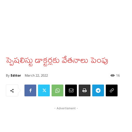
స్పెషలిస్టు డాక్టర్లకు వేతనాలు పెంపు
By
Editor
March 22, 2022
16
- Advertisment -