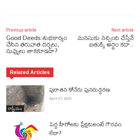
Previous article
Next article
Good Deeds:శుభకార్యం
మనసుకు నచ్చింది చేస్తేనే
చేసిన తరువాత దర్భలు,
బతుక్కి అర్థం కదా..
నువ్వులు తాకకూడదా?
Related Articles
పురాత‌న కోనేరు పున‌రుద్ధ‌ర‌ణ
April 27, 2026
రాష్ట్రీయం
పెద్ద హీరోల‌కు ప్రేక్ష‌కులంటే గౌర‌వం
లేదా?