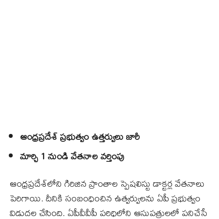
ఆంధ్రప్రదేశ్‌ ప్రభుత్వం ఉత్తర్వులు జారీ
మార్చి 1 నుండి వేతనాల వర్తింపు
ఆంధ్రప్రదేశ్‌లోని గిరిజిన ప్రాంతాల స్పెషలిస్టు డాక్టర్ల వేతనాలు
పెరిగాయి. దీనికి సంబంధించిన ఉత్వర్వులను ఏపీ ప్రభుత్వం
విడుదల చేసింది. ఏపీవీవీపీ పరిధిలోని ఆసుపత్రులలో పనిచేసే