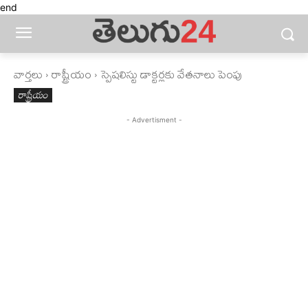
end
వార్తలు
రాష్ట్రీయం
స్పెషలిస్టు డాక్టర్లకు వేతనాలు పెంపు
రాష్ట్రీయం
- Advertisment -