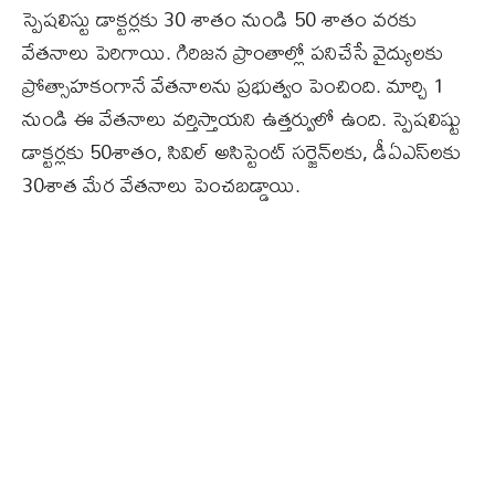
స్పెషలిస్టు డాక్టర్లకు 30 శాతం నుండి 50 శాతం వరకు
వేతనాలు పెరిగాయి. గిరిజన ప్రాంతాల్లో పనిచేసే వైద్యులకు
ప్రోత్సాహకంగానే వేతనాలను ప్రభుత్వం పెంచింది. మార్చి 1
నుండి ఈ వేతనాలు వర్తిస్తాయని ఉత్తర్వులో ఉంది. స్పెషలిష్టు
డాక్టర్లకు 50శాతం, సివిల్‌ అసిస్టెంట్‌ సర్జెన్‌లకు, డీఏఎస్‌లకు
30శాత మేర వేతనాలు పెంచబడ్డాయి.