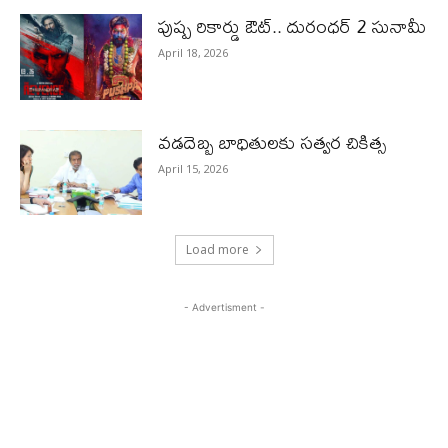
పుష్ప రికార్డు ఔట్‌.. దురంధ‌ర్ 2 సునామీ
April 18, 2026
వడదెబ్బ బాధితులకు సత్వర చికిత్స
April 15, 2026
Load more
- Advertisment -