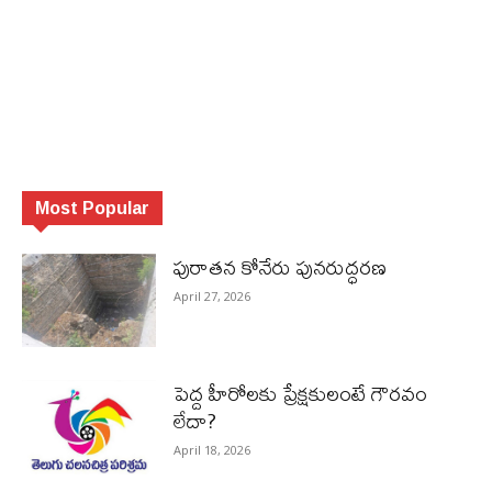
Most Popular
పురాత‌న కోనేరు పున‌రుద్ధ‌ర‌ణ
April 27, 2026
పెద్ద హీరోల‌కు ప్రేక్ష‌కులంటే గౌర‌వం
లేదా?
April 18, 2026