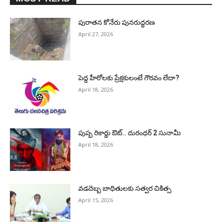
పురాత‌న కోనేరు పున‌రుద్ధ‌ర‌ణ
April 27, 2026
పెద్ద హీరోల‌కు ప్రేక్ష‌కులంటే గౌర‌వం లేదా?
April 18, 2026
పుష్ప రికార్డు ఔట్‌.. దురంధ‌ర్ 2 సునామీ
April 18, 2026
వడదెబ్బ బాధితులకు సత్వర చికిత్స
April 15, 2026