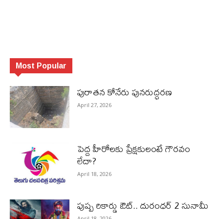
Most Popular
పురాత‌న కోనేరు పున‌రుద్ధ‌ర‌ణ
April 27, 2026
పెద్ద హీరోల‌కు ప్రేక్ష‌కులంటే గౌర‌వం
లేదా?
April 18, 2026
పుష్ప రికార్డు ఔట్‌.. దురంధ‌ర్ 2 సునామీ
April 18, 2026