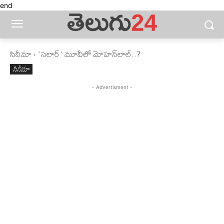
end
సినీమా
'సలార్' మూవీలో మోహన్‌లాల్..?
సినీమా
- Advertisment -