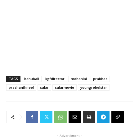
TAGS
bahubali
kgfdirector
mohanlal
prabhas
prashanthneel
salar
salarmovie
youngrebelstar
- Advertisment -