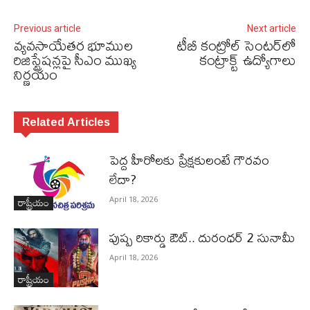
Previous article
Next article
వ్యవసాయేతర భూముల
టీబీ కంట్రోల్ సెంట‌ర్‌లో
రిజిస్ట్రేషన్లపై సీఎం ముఖ్య
కంట్రాక్ట్ ఉద్యోగాలు
నిర్ణయం
Related Articles
పెద్ద హీరోల‌కు ప్రేక్ష‌కులంటే గౌర‌వం
లేదా?
రాష్ట్రీయం
April 18, 2026
పుష్ప రికార్డు ఔట్‌.. దురంధ‌ర్ 2 సునామీ
April 18, 2026
రాష్ట్రీయం