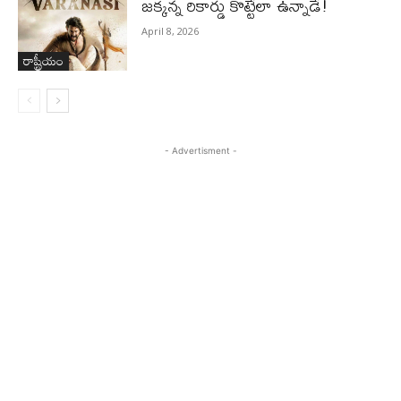
జ‌క్క‌న్న రికార్డు కొట్టేలా ఉన్నాడే!
April 8, 2026
రాష్ట్రీయం
- Advertisment -