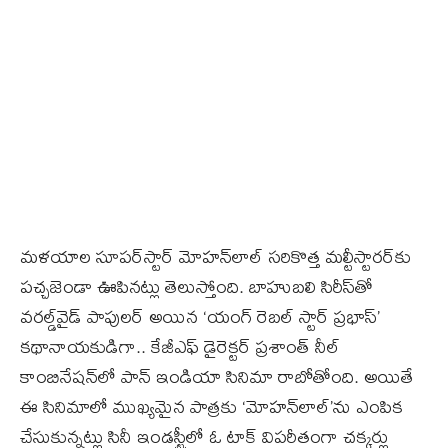
మళయాల సూపర్‌స్టార్‌ మోహన్‌లాల్‌ సరికొత్త మల్టీస్టారర్‌కు
పచ్చజెండా ఊపినట్లు తెలుస్తోంది. బాహుబలి సిరీస్‌తో
వరల్డ్‌వైడ్‌ పాపులర్‌ అయిన ‘యంగ్‌ రెబల్‌ స్టార్‌ ప్రభాస్‌’
కథానాయకుడిగా.. కేజీఎఫ్‌ డైరెక్టర్‌ ప్రశాంత్‌ నీల్‌
కాంబినేషన్‌లో పాన్‌ ఇండియా సినిమా రాబోతోంది. అయితే
ఈ సినిమాలో ముఖ్యమైన పాత్రకు ‘మోహన్‌లాల్‌’ను ఎంపిక
చేసుకున్నట్లు సినీ ఇండస్ట్రీలో ఓ టాక్‌ విపరీతంగా చక్కర్లు