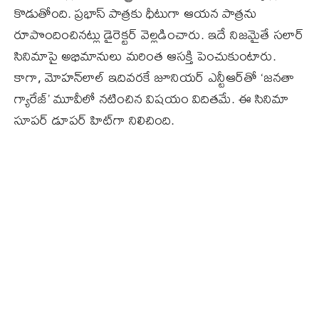
కొడుతోంది. ప్రభాస్‌ పాత్రకు ధీటుగా ఆయన పాత్రను
రూపొందించినట్లు డైరెక్టర్‌ వెల్లడించారు. ఇదే నిజమైతే సలార్‌
సినిమాపై అభిమానులు మరింత ఆసక్తి పెంచుకుంటారు.
కాగా, మోహన్‌లాల్‌ ఇదివరకే జూనియర్ ఎన్టీఆర్‌తో ‘జనతా
గ్యారేజ్‌’ మూవీలో నటించిన విషయం విదితమే. ఈ సినిమా
సూపర్ డూపర్‌ హిట్‌గా నిలిచింది.